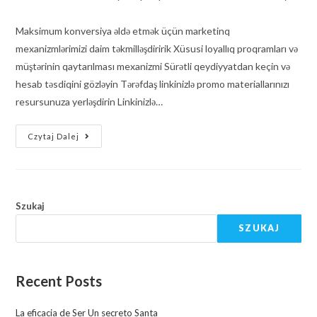
Maksimum konversiya əldə etmək üçün marketinq
mexanizmlərimizi daim təkmilləşdiririk Xüsusi loyallıq proqramları və
müştərinin qaytarılması mexanizmi Sürətli qeydiyyatdan keçin və
hesab təsdiqini gözləyin Tərəfdaş linkinizlə promo materiallarınızı
resursunuza yerləşdirin Linkinizlə…
Czytaj Dalej
Szukaj
SZUKAJ
Recent Posts
La eficacia de Ser Un secreto Santa