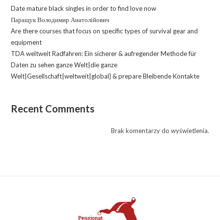
Date mature black singles in order to find love now
Паращук Володимир Анатолійович
Are there courses that focus on specific types of survival gear and
equipment
TDA weltweit Radfahren: Ein sicherer & aufregender Methode für
Daten zu sehen ganze Welt|die ganze
Welt|Gesellschaft|weltweit|global} & prepare Bleibende Kontakte
Recent Comments
Brak komentarzy do wyświetlenia.