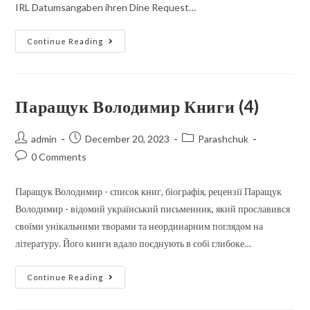
IRL Datumsangaben ihren Dine Request…
Continue Reading
Паращук Володимир Книги (4)
admin
December 20, 2023
Parashchuk
0 Comments
Паращук Володимир - список книг, біографія, рецензії Паращук
Володимир - відомий український письменник, який прославився
своїми унікальними творами та неординарним поглядом на
літературу. Його книги вдало поєднують в собі глибоке…
Continue Reading