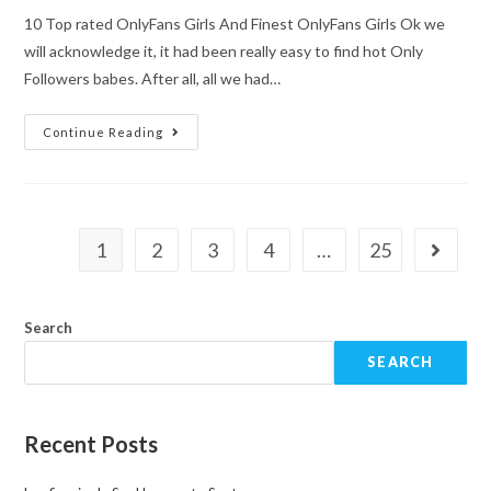
10 Top rated OnlyFans Girls And Finest OnlyFans Girls Ok we
will acknowledge it, it had been really easy to find hot Only
Followers babes. After all, all we had…
Continue Reading
1
2
3
4
…
25
Search
SEARCH
Recent Posts