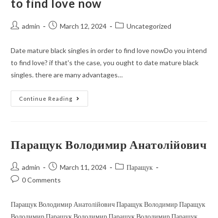
to find love now
admin
March 12, 2024
Uncategorized
Date mature black singles in order to find love nowDo you intend
to find love? if that's the case, you ought to date mature black
singles. there are many advantages…
Continue Reading
Паращук Володимир Анатолійович
admin
March 11, 2024
Паращук
0 Comments
Паращук Володимир Анатолійович Паращук Володимир Паращук
Володимир Паращук Володимир Паращук Володимир Паращук