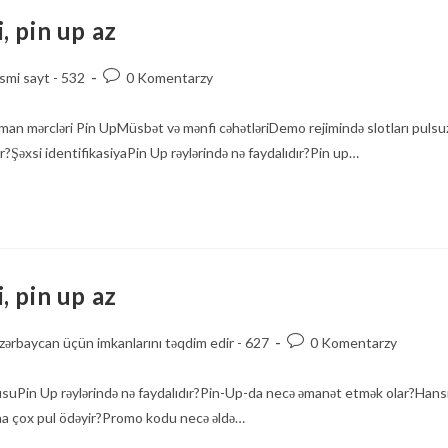
, pin up az
smi sayt - 532
0 Komentarzy
an mərcləri Pin UpMüsbət və mənfi cəhətləriDemo rejimində slotları pulsu
xsi identifikasiyaPin Up rəylərində nə faydalıdır?Pin up…
, pin up az
ərbaycan üçün imkanlarını təqdim edir - 627
0 Komentarzy
suPin Up rəylərində nə faydalıdır?Pin-Up-da necə əmanət etmək olar?Hans
aha çox pul ödəyir?Promo kodu necə əldə…