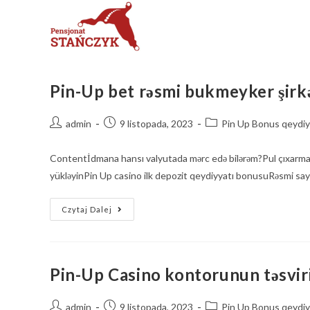
Pin-Up bet rəsmi bukmeyker şirk
admin
9 listopada, 2023
Pin Up Bonus qeydiy
Contentİdmana hansı valyutada mərc edə bilərəm?Pul çıxarmaq
yükləyinPin Up casino ilk depozit qeydiyyatı bonusuRəsmi sa
Czytaj Dalej
Pin-Up Casino kontorunun təsviri
admin
9 listopada, 2023
Pin Up Bonus qeydiy