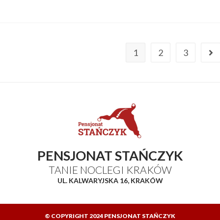
1
2
3
PENSJONAT STAŃCZYK
TANIE NOCLEGI KRAKÓW
UL. KALWARYJSKA 16, KRAKÓW
© COPYRIGHT 2024 PENSJONAT STAŃCZYK