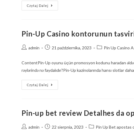
Czytaj Dalej
Pin-Up Casino kontorunun təsviri
admin
21 października, 2023
Pin Up Casino Az
ContentPin-Up oyunu üçün promosyon kodunu haradan əldə e
rəylərində nə faydalıdır?Pin-Up kazinolarında hansı slotlar d
Czytaj Dalej
Pin-up bet review Detalhes da op
admin
22 sierpnia, 2023
Pin Up Bet apostas 