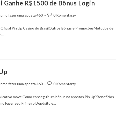
asil Ganhe R$1500 de Bônus Login
como fazer uma aposta 460
0 Komentarzy
te Oficial Pin Up Casino do BrasilOutros Bônus e PromoçõesMétodos de
in…
 Up
como fazer uma aposta 460
0 Komentarzy
icativo móvelComo conseguir um bônus na apostas Pin Up?Benefícios
mo Fazer seu Primeiro Depósito e…