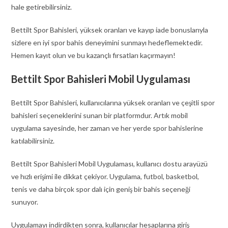
hale getirebilirsiniz.
Bettilt Spor Bahisleri, yüksek oranları ve kayıp iade bonuslarıyla
sizlere en iyi spor bahis deneyimini sunmayı hedeflemektedir.
Hemen kayıt olun ve bu kazançlı fırsatları kaçırmayın!
Bettilt Spor Bahisleri Mobil Uygulaması
Bettilt Spor Bahisleri, kullanıcılarına yüksek oranları ve çeşitli spor
bahisleri seçeneklerini sunan bir platformdur. Artık mobil
uygulama sayesinde, her zaman ve her yerde spor bahislerine
katılabilirsiniz.
Bettilt Spor Bahisleri Mobil Uygulaması, kullanıcı dostu arayüzü
ve hızlı erişimi ile dikkat çekiyor. Uygulama, futbol, basketbol,
tenis ve daha birçok spor dalı için geniş bir bahis seçeneği
sunuyor.
Uygulamayı indirdikten sonra, kullanıcılar hesaplarına giriş