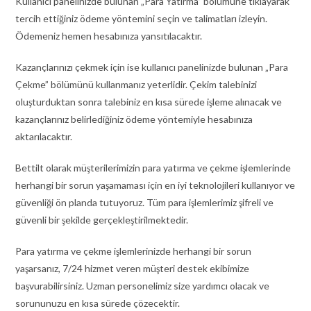
Kullanıcı panelinizde bulunan „Para Yatırma” bölümüne tıklayarak
tercih ettiğiniz ödeme yöntemini seçin ve talimatları izleyin.
Ödemeniz hemen hesabınıza yansıtılacaktır.
Kazançlarınızı çekmek için ise kullanıcı panelinizde bulunan „Para
Çekme” bölümünü kullanmanız yeterlidir. Çekim talebinizi
oluşturduktan sonra talebiniz en kısa sürede işleme alınacak ve
kazançlarınız belirlediğiniz ödeme yöntemiyle hesabınıza
aktarılacaktır.
Bettilt olarak müşterilerimizin para yatırma ve çekme işlemlerinde
herhangi bir sorun yaşamaması için en iyi teknolojileri kullanıyor ve
güvenliği ön planda tutuyoruz. Tüm para işlemlerimiz şifreli ve
güvenli bir şekilde gerçekleştirilmektedir.
Para yatırma ve çekme işlemlerinizde herhangi bir sorun
yaşarsanız, 7/24 hizmet veren müşteri destek ekibimize
başvurabilirsiniz. Uzman personelimiz size yardımcı olacak ve
sorununuzu en kısa sürede çözecektir.