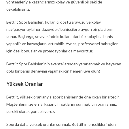
yöntemleriyle kazançlarınızı kolay ve güvenli bir şekilde
çekebilirsiniz.
Bettilt Spor Bahisleri, kullanıcı dostu arayüzü ve kolay
navigasyonuyla her düzeydeki bahisçilere uygun bir platform
sunar. Başlangıç ​​seviyesindeki kullanıcılar bile kolaylıkla bahis
yapabilir ve kazançlarını artırabilir. Ayrıca, profesyonel bahisçiler
için özel bonuslar ve promosyonlar da mevcuttur.
Bettilt Spor Bahisleri’nin avantajlarından yararlanmak ve heyecan
dolu bir bahis deneyimi yaşamak için hemen üye olun!
Yüksek Oranlar
Bettilt, yüksek oranlarıyla spor bahislerinde öne çıkan bir sitedir.
Müşterilerimize en iyi kazanç fırsatlarını sunmak için oranlarımızı
sürekli olarak güncelliyoruz.
Sporda daha yüksek oranlar sunmak, Bettilt’in önceliklerinden