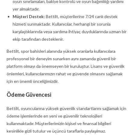
oyun sınırlamaları, bakiye kontrolü ve oyun bağımlılığı yardımı
yer almaktadır.
Müşteri Destek:
Bettilt, müşterilerine 7/24 canlı destek
hizmeti sunmaktadır. Kullanıcılar, herhangi bir sorunla
karşılaştıklarında veya yardıma ihtiyaç duyduklarında uzman bir
ekip tarafından desteklenir.
Bettilt, spor bahisleri alanında yüksek oranlarla kullanıcılara
profesyonel bir deneyim sunarken aynı zamanda güvenli bir
platform olmayı da önemseyen bir kuruluştur. Lisans ve güvenlik
önlemleri, kullanıcılarımızın rahat ve güvende olmasını sağlamak
için en önemli önceliğimizdir.
Ödeme Güvencesi
Bettilt, oyuncularına yüksek güvenlik standartlarını sağlamak için
ödeme işlemlerinde en yeni ve güvenilir teknolojileri
kullanmaktadır. Müşterilerimizin kişisel ve finansal bilgileri
kesinlikle gizli tutulur ve üçüncü taraflarla paylaşılmaz.