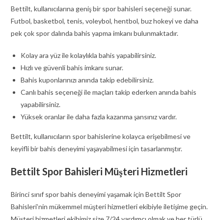
Bettilt, kullanıcılarına geniş bir spor bahisleri seçeneği sunar.
Futbol, ​​basketbol, ​​tenis, ​​voleybol, ​​hentbol, buz hokeyi ve daha
pek çok spor dalında bahis yapma imkanı bulunmaktadır.
Kolay ara yüz ile kolaylıkla bahis yapabilirsiniz.
Hızlı ve güvenli bahis imkanı sunar.
Bahis kuponlarınızı anında takip edebilirsiniz.
Canlı bahis seçeneği ile maçları takip ederken anında bahis
yapabilirsiniz.
Yüksek oranlar ile daha fazla kazanma şansınız vardır.
Bettilt, kullanıcıların spor bahislerine kolayca erişebilmesi ve
keyifli bir bahis deneyimi yaşayabilmesi için tasarlanmıştır.
Bettilt Spor Bahisleri Müşteri Hizmetleri
Birinci sınıf spor bahis deneyimi yaşamak için Bettilt Spor
Bahisleri’nin mükemmel müşteri hizmetleri ekibiyle iletişime geçin.
Müşteri hizmetleri ekibimiz size 7/24 yardımcı olmak ve her türlü