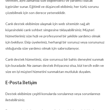
verirken, aynı zamanda size bilgilendirici ve yardımcı olacak
içgörüler sunar. Eğitimli ve düşünceli ekibimiz, her türlü sorunu
çözebilmek için son derece yeteneklidir.
Canlı destek ekibimize ulaşmak için web sitemizin sağ alt
köşesindeki canlı sohbet simgesine tıklayabilirsiniz. Müşteri
hizmetlerimiz size hızlı ve profesyonel bir şekilde yardımcı olmak
için bekliyor. Ekip üyelerimiz, herhangi bir sorunuz veya sorununuz
olduğunda size yardımcı olmak için sabırsızlanıyor.
Canlı destek hizmetimiz, size sorunsuz bir bahis deneyimi sunmak
için buradadır. Ne zaman destek ihtiyacınız olsa, bizi tercih edin ve
size en iyi müşteri hizmetini sunmaktan mutluluk duyalım.
E-Posta İletişim
Destek ekibimize çeşitli konularda sorularınızı veya sorunlarınızı
iletebilirsiniz.