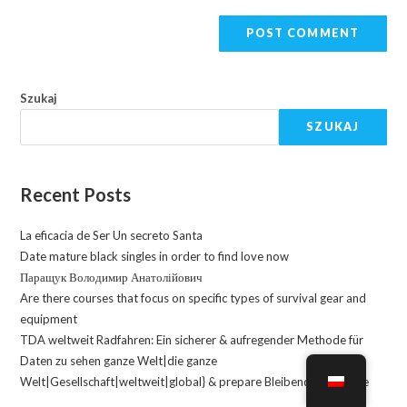
Szukaj
SZUKAJ
Recent Posts
La eficacia de Ser Un secreto Santa
Date mature black singles in order to find love now
Паращук Володимир Анатолійович
Are there courses that focus on specific types of survival gear and
equipment
TDA weltweit Radfahren: Ein sicherer & aufregender Methode für
Daten zu sehen ganze Welt|die ganze
Welt|Gesellschaft|weltweit|global} & prepare Bleibende Kontakte