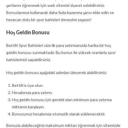
şartlarını öğrenmek için web sitemizi ziyaret edebilirsiniz.
Bonuslarımızı kullanarak daha fazla kazanma şansı elde edin ve
heyecan dolu bir spor bahisleri deneyimi yaşayın!
Hoş Geldin Bonusu
Bettilt Spor Bahisleri size ilk para yatırmanızda harika bir hoş
geldin bonusu sunmaktadır. Bu bonus ile yüksek oranlarla spor
bahislerinizi yapabilirsiniz.
Hoş geldin bonusu aşağıdaki adımları izleyerek alabilirsiniz:
Bettilt’e üye olun.
Hesabınıza para yatırın.
Hoş geldin bonusu için gerekli olan minimum para yatırma
miktarını karşılayın.
Bonusunuz hesabınıza otomatik olarak yüklenecektir.
Bonusla alabileceğiniz maksimum miktarı öğrenmek için sitemizde