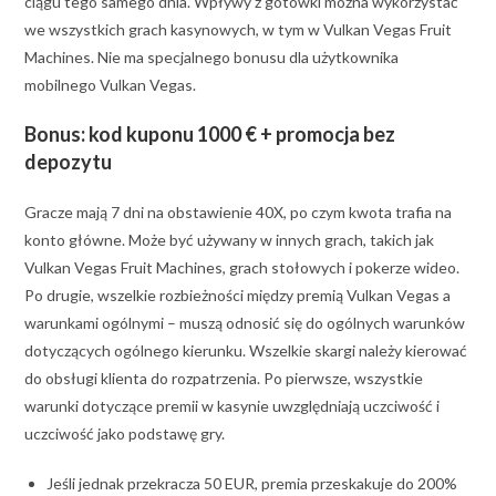
ciągu tego samego dnia. Wpływy z gotówki można wykorzystać
we wszystkich grach kasynowych, w tym w Vulkan Vegas Fruit
Machines. Nie ma specjalnego bonusu dla użytkownika
mobilnego Vulkan Vegas.
Bonus: kod kuponu 1000 € + promocja bez
depozytu
Gracze mają 7 dni na obstawienie 40X, po czym kwota trafia na
konto główne. Może być używany w innych grach, takich jak
Vulkan Vegas Fruit Machines, grach stołowych i pokerze wideo.
Po drugie, wszelkie rozbieżności między premią Vulkan Vegas a
warunkami ogólnymi – muszą odnosić się do ogólnych warunków
dotyczących ogólnego kierunku. Wszelkie skargi należy kierować
do obsługi klienta do rozpatrzenia. Po pierwsze, wszystkie
warunki dotyczące premii w kasynie uwzględniają uczciwość i
uczciwość jako podstawę gry.
Jeśli jednak przekracza 50 EUR, premia przeskakuje do 200%