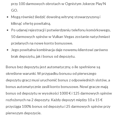
przy 100 darmowych obrotach w Ognistym Jokerze Play’N
GO.
Mogą również śledzić dowolną witrynę stowarzyszoną i
kliknąć ofertę powitalną.
Po udanej rejestracji i potwierdzeniu telefonu komórkowego,
50 darmowych spinów w Vulkan Vegas zostanie natychmiast
przelanych na nowe konto bonusowe.
Jego powitalna kombinacja daje nowemu klientowi zarówno
brak depozytu, jak i bonus od depozytu.
Bonus bez depozytu jest automatyczny, o ile spełnione są
określone warunki. W przypadku bonusu od pierwszego
depozytu gracz musi uruchomić bonus z odpowiednich slotów, a
bonus automatycznie zasili konto bonusowe. Nowi gracze mają
bonus od depozytu w wysokości 1000 € i 125 darmowych spinów
rozłożonych na 2 depozyty. Każdy depozyt między 10 a 15 €
przyciąga 100% bonus od depozytu i 25 darmowych spinów przy
pierwszym depozycie.