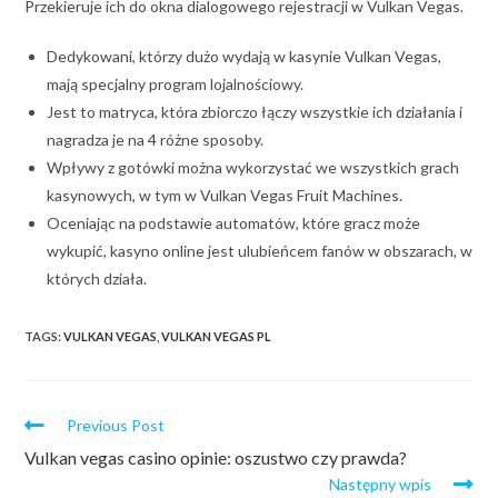
Przekieruje ich do okna dialogowego rejestracji w Vulkan Vegas.
Dedykowani, którzy dużo wydają w kasynie Vulkan Vegas,
mają specjalny program lojalnościowy.
Jest to matryca, która zbiorczo łączy wszystkie ich działania i
nagradza je na 4 różne sposoby.
Wpływy z gotówki można wykorzystać we wszystkich grach
kasynowych, w tym w Vulkan Vegas Fruit Machines.
Oceniając na podstawie automatów, które gracz może
wykupić, kasyno online jest ulubieńcem fanów w obszarach, w
których działa.
TAGS:
VULKAN VEGAS
,
VULKAN VEGAS PL
Previous Post
Vulkan vegas casino opinie: oszustwo czy prawda?
Następny wpis