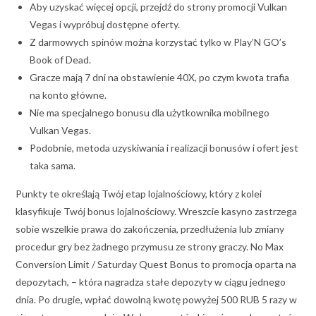
Aby uzyskać więcej opcji, przejdź do strony promocji Vulkan
Vegas i wypróbuj dostępne oferty.
Z darmowych spinów można korzystać tylko w Play’N GO’s
Book of Dead.
Gracze mają 7 dni na obstawienie 40X, po czym kwota trafia
na konto główne.
Nie ma specjalnego bonusu dla użytkownika mobilnego
Vulkan Vegas.
Podobnie, metoda uzyskiwania i realizacji bonusów i ofert jest
taka sama.
Punkty te określają Twój etap lojalnościowy, który z kolei
klasyfikuje Twój bonus lojalnościowy. Wreszcie kasyno zastrzega
sobie wszelkie prawa do zakończenia, przedłużenia lub zmiany
procedur gry bez żadnego przymusu ze strony graczy. No Max
Conversion Limit / Saturday Quest Bonus to promocja oparta na
depozytach, – która nagradza stałe depozyty w ciągu jednego
dnia. Po drugie, wpłać dowolną kwotę powyżej 500 RUB 5 razy w