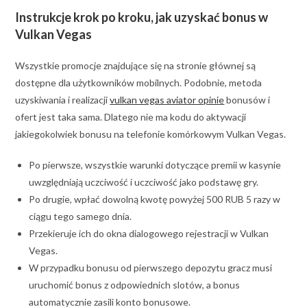
Instrukcje krok po kroku, jak uzyskać bonus w
Vulkan Vegas
Wszystkie promocje znajdujące się na stronie głównej są
dostępne dla użytkowników mobilnych. Podobnie, metoda
uzyskiwania i realizacji
vulkan vegas aviator opinie
bonusów i
ofert jest taka sama. Dlatego nie ma kodu do aktywacji
jakiegokolwiek bonusu na telefonie komórkowym Vulkan Vegas.
Po pierwsze, wszystkie warunki dotyczące premii w kasynie
uwzględniają uczciwość i uczciwość jako podstawę gry.
Po drugie, wpłać dowolną kwotę powyżej 500 RUB 5 razy w
ciągu tego samego dnia.
Przekieruje ich do okna dialogowego rejestracji w Vulkan
Vegas.
W przypadku bonusu od pierwszego depozytu gracz musi
uruchomić bonus z odpowiednich slotów, a bonus
automatycznie zasili konto bonusowe.