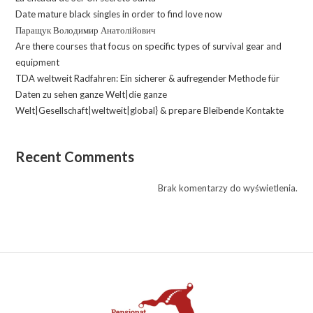
Date mature black singles in order to find love now
Паращук Володимир Анатолійович
Are there courses that focus on specific types of survival gear and
equipment
TDA weltweit Radfahren: Ein sicherer & aufregender Methode für
Daten zu sehen ganze Welt|die ganze
Welt|Gesellschaft|weltweit|global} & prepare Bleibende Kontakte
Recent Comments
Brak komentarzy do wyświetlenia.