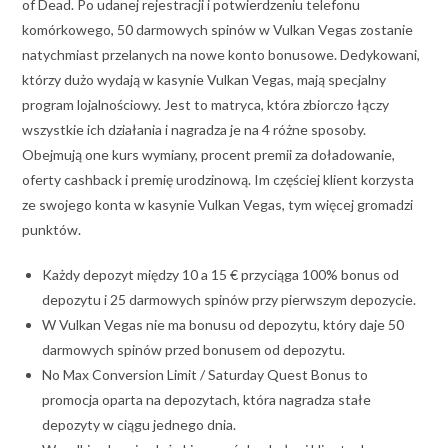
of Dead. Po udanej rejestracji i potwierdzeniu telefonu
komórkowego, 50 darmowych spinów w Vulkan Vegas zostanie
natychmiast przelanych na nowe konto bonusowe. Dedykowani,
którzy dużo wydają w kasynie Vulkan Vegas, mają specjalny
program lojalnościowy. Jest to matryca, która zbiorczo łączy
wszystkie ich działania i nagradza je na 4 różne sposoby.
Obejmują one kurs wymiany, procent premii za doładowanie,
oferty cashback i premię urodzinową. Im częściej klient korzysta
ze swojego konta w kasynie Vulkan Vegas, tym więcej gromadzi
punktów.
Każdy depozyt między 10 a 15 € przyciąga 100% bonus od
depozytu i 25 darmowych spinów przy pierwszym depozycie.
W Vulkan Vegas nie ma bonusu od depozytu, który daje 50
darmowych spinów przed bonusem od depozytu.
No Max Conversion Limit / Saturday Quest Bonus to
promocja oparta na depozytach, która nagradza stałe
depozyty w ciągu jednego dnia.