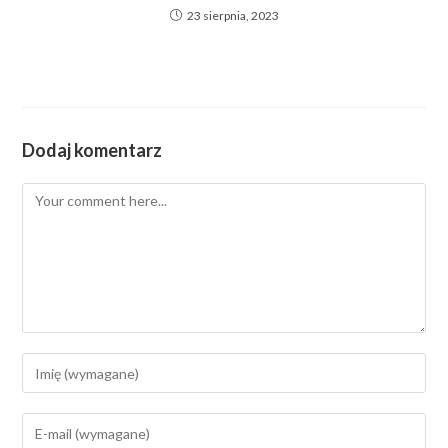
23 sierpnia, 2023
Dodaj komentarz