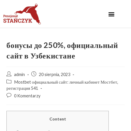
бонусы до 250%, официальный
сайт в Узбекистане
admin
20 sierpnia, 2023
Mostbet официальный сайт: личный кабинет Мостбет,
регистрация 541
0 Komentarzy
Content