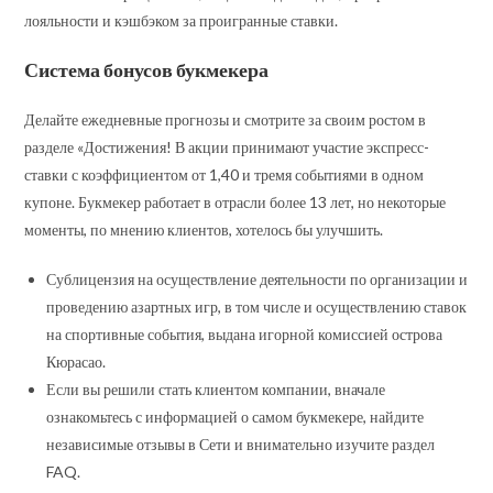
лояльности и кэшбэком за проигранные ставки.
Система бонусов букмекера
Делайте ежедневные прогнозы и смотрите за своим ростом в
разделе «Достижения! В акции принимают участие экспресс-
ставки с коэффициентом от 1,40 и тремя событиями в одном
купоне. Букмекер работает в отрасли более 13 лет, но некоторые
моменты, по мнению клиентов, хотелось бы улучшить.
Сублицензия на осуществление деятельности по организации и
проведению азартных игр, в том числе и осуществлению ставок
на спортивные события, выдана игорной комиссией острова
Кюрасао.
Если вы решили стать клиентом компании, вначале
ознакомьтесь с информацией о самом букмекере, найдите
независимые отзывы в Сети и внимательно изучите раздел
FAQ.