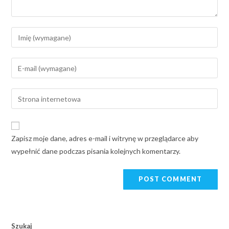
Zapisz moje dane, adres e-mail i witrynę w przeglądarce aby
wypełnić dane podczas pisania kolejnych komentarzy.
Szukaj