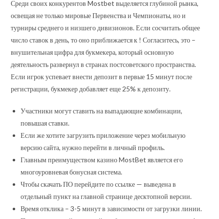
Среди своих конкурентов Mostbet выделяется глубиной рынка,
освещая не только мировые Первенства и Чемпионаты, но и
турниры среднего и низшего дивизионов. Если сосчитать общее
число ставок в день, то оно приближается к ! Согласитесь, это –
внушительная цифра для букмекера, который основную
деятельность развернул в странах постсоветского пространства.
Если игрок успевает внести депозит в первые 15 минут после
регистрации, букмекер добавляет еще 25% к депозиту.
Участники могут ставить на выпадающие комбинации,
повышая ставки.
Если же хотите загрузить приложение через мобильную
версию сайта, нужно перейти в личный профиль.
Главным преимуществом казино MostBet является его
многоуровневая бонусная система.
Чтобы скачать ПО перейдите по ссылке — выведена в
отдельный пункт на главной странице десктопной версии.
Время отклика – 3-5 минут в зависимости от загрузки линии.