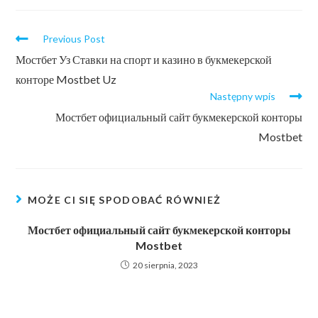
Previous Post
Мостбет Уз Ставки на спорт и казино в букмекерской
конторе Mostbet Uz
Następny wpis
Мостбет официальный сайт букмекерской конторы
Mostbet
MOŻE CI SIĘ SPODOBAĆ RÓWNIEŻ
Мостбет официальный сайт букмекерской конторы
Mostbet
20 sierpnia, 2023