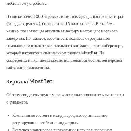
мобильном устройстве.
В списке более 1000 игровых автоматов, аркады, настольные игры
(блэкджек, рулетка), бинго, около 10 видов покера. Есть Live-
казино, позволяющее ощутить атмосферу настоящего игорного
заведения. Но главное, вероятность подтасовки результатов
компьютером исключена. Отдельного внимания стоит киберспорт,
который находится в специальном разделе MostBet. На
смартфонах и планшетах можно пользоваться мобильной версией
сайта или приложением.
Зеркала MostBet
Об этом свидетельствуют многочисленные положительные отзывы
о букмекере.
Компания не состоит в международных организациях,
регулирующих гемблинг-индустрию.
Букмекер анонсировал виртуальную игру под названием