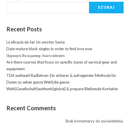
SZUKAJ
Recent Posts
La eficacia de Ser Un secreto Santa
Date mature black singles in order to find love now
Паращук Володимир Анатолійович
Are there courses that focus on specific types of survival gear and
equipment
TDA weltweit Radfahren: Ein sicherer & aufregender Methode für
Daten zu sehen ganze Welt|die ganze
Welt|Gesellschaft|weltweit|global} & prepare Bleibende Kontakte
Recent Comments
Brak komentarzy do wyświetlenia.