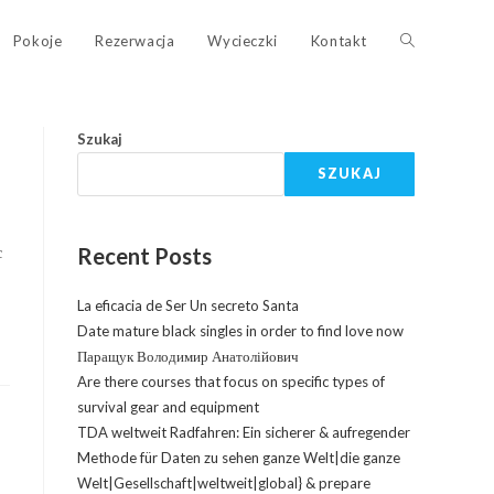
Pokoje
Rezerwacja
Wycieczki
Kontakt
Szukaj
SZUKAJ
с
Recent Posts
La eficacia de Ser Un secreto Santa
Date mature black singles in order to find love now
Паращук Володимир Анатолійович
Are there courses that focus on specific types of
survival gear and equipment
TDA weltweit Radfahren: Ein sicherer & aufregender
Methode für Daten zu sehen ganze Welt|die ganze
Welt|Gesellschaft|weltweit|global} & prepare