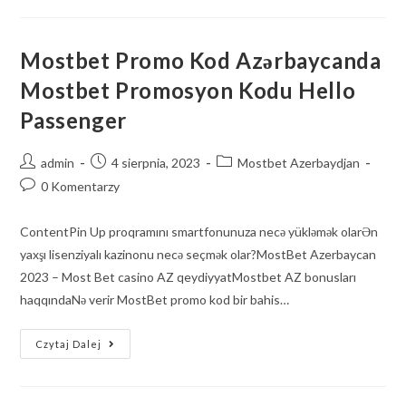
Mostbet Promo Kod Azərbaycanda
Mostbet Promosyon Kodu Hello
Passenger
admin
4 sierpnia, 2023
Mostbet Azerbaydjan
0 Komentarzy
ContentPin Up proqramını smartfonunuza necə yükləmək olarƏn
yaxşı lisenziyalı kazinonu necə seçmək olar?MostBet Azerbaycan
2023 – Most Bet casino AZ qeydiyyatMostbet AZ bonusları
haqqındaNə verir MostBet promo kod bir bahis…
Czytaj Dalej