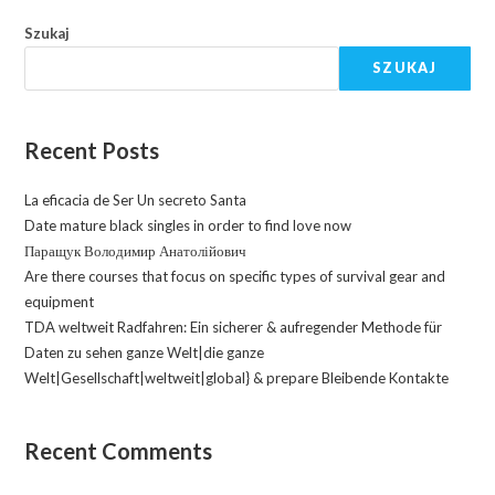
Szukaj
SZUKAJ
Recent Posts
La eficacia de Ser Un secreto Santa
Date mature black singles in order to find love now
Паращук Володимир Анатолійович
Are there courses that focus on specific types of survival gear and
equipment
TDA weltweit Radfahren: Ein sicherer & aufregender Methode für
Daten zu sehen ganze Welt|die ganze
Welt|Gesellschaft|weltweit|global} & prepare Bleibende Kontakte
Recent Comments