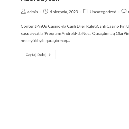
admin
4 sierpnia, 2023
Uncategorized
ContentPinUp Casino-da Canlı Diler RuletiCanlı Casino Pin U
xüsusiyyətləriProqramı Android-də Necə Quraşdırmaq OlarPin
nece yükləyib quraşdırmaq…
Czytaj Dalej