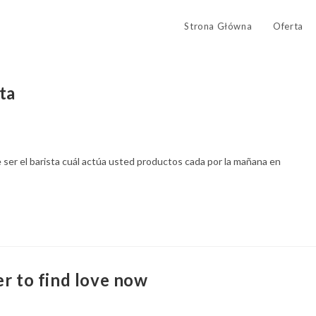
Strona Główna
Oferta
ta
e ser el barista cuál actúa usted productos cada por la mañana en
er to find love now