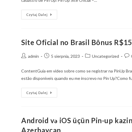
cadastro de Pin Up?Pin Up Site Oficial –…
Czytaj Dalej
Site Oficial no Brasil Bônus R$1
admin
5 sierpnia, 2023
Uncategorized
ContentGuia em vídeo sobre como se registrar na PinUp Br
estão disponíveis quando eu me inscrevo no Pin Up?Como f
Czytaj Dalej
Android və iOS üçün Pin-up kazi
Azerbaycan