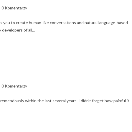
0 Komentarzy
s you to create human-like conversations and natural language-based
y developers of all…
0 Komentarzy
mendously within the last several years. I didn’t forget how painful it