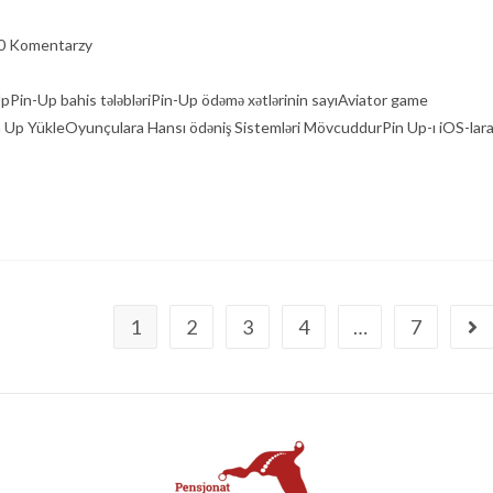
0 Komentarzy
pPin-Up bahis tələbləriPin-Up ödəmə xətlərinin sayıAviator game
 Up YükleOyunçulara Hansı ödəniş Sistemləri MövcuddurPin Up-ı iOS-lar
1
2
3
4
…
7