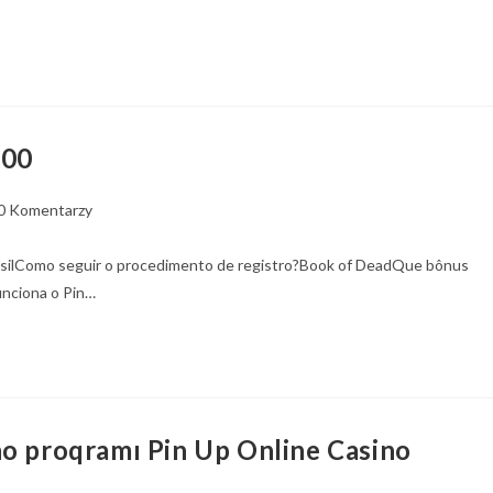
500
0 Komentarzy
asilComo seguir o procedimento de registro?Book of DeadQue bônus
unciona o Pin…
no proqramı Pin Up Online Casino