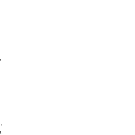
-
o
e
o
s.