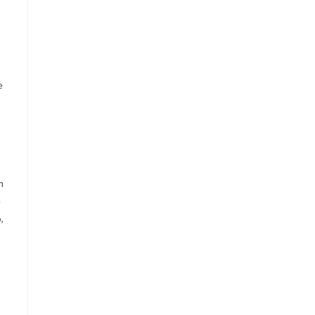
e
m
e
,