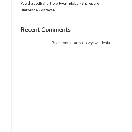
Welt|Gesellschaft|weltweit|global} & prepare
Bleibende Kontakte
Recent Comments
Brak komentarzy do wyświetlenia.