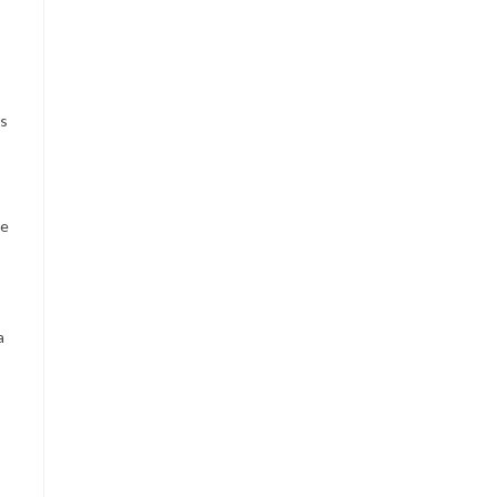
os
re
a