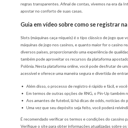
regras transparentes. Afinal de contas, vivemos na era da In
apostar no conforto de suas casas.
Guia em vídeo sobre como se registrar na 
Slots (máquinas caça-níqueis) é o tipo clássico de jogo que
máquinas de jogo nos casinos, e quanto maior for o casino re
diversos países, proporcionando uma experiência de qualida
também pode aproveitar os recursos da plataforma apostador
Polônia. Nesta plataforma online, você pode desfrutar de um
acessível e oferece uma maneira segura e divertida de entra
Além disso, o processo de registro é rápido e fácil, e v
Em termos de outras opções de RNG, o Pin-Up também não
Aos amantes de futebol, lá há dicas de odds, notícias d
Uma vez que seu depósito seja feito, você poderá reivind
É recomendado verificar os termos e condições do cassino pa
Verifique o site para obter informações atualizadas sobre os