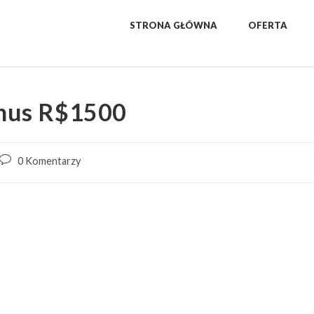
STRONA GŁÓWNA
OFERTA
Bônus R$1500
0 Komentarzy