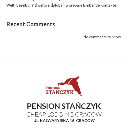
Welt|Gesellschaft|weltweit|global} & prepare Bleibende Kontakte
Recent Comments
No comments to show.
PENSION STAŃCZYK
CHEAP LODGING CRACOW
UL. KALWARYJSKA 16, CRACOW