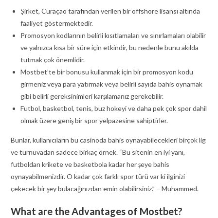
Şirket, Curaçao tarafından verilen bir offshore lisansı altında
faaliyet göstermektedir.
Promosyon kodlarının belirli kısıtlamaları ve sınırlamaları olabilir
ve yalnızca kısa bir süre için etkindir, bu nedenle bunu akılda
tutmak çok önemlidir.
Mostbet’te bir bonusu kullanmak için bir promosyon kodu
girmeniz veya para yatırmak veya belirli sayıda bahis oynamak
gibi belirli gereksinimleri karşılamanız gerekebilir.
Futbol, basketbol, tenis, buz hokeyi ve daha pek çok spor dahil
olmak üzere geniş bir spor yelpazesine sahiptirler.
Bunlar, kullanıcıların bu casinoda bahis oynayabilecekleri birçok lig
ve turnuvadan sadece birkaç örnek. “Bu sitenin en iyi yanı,
futboldan krikete ve basketbola kadar her şeye bahis
oynayabilmenizdir. O kadar çok farklı spor türü var ki ilginizi
çekecek bir şey bulacağınızdan emin olabilirsiniz.” – Muhammed.
What are the Advantages of Mostbet?