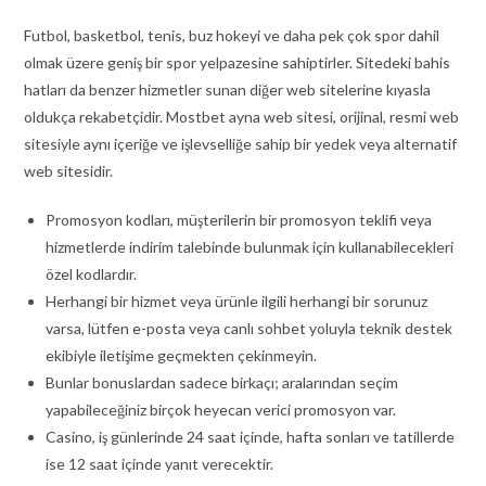
Futbol, basketbol, tenis, buz hokeyi ve daha pek çok spor dahil
olmak üzere geniş bir spor yelpazesine sahiptirler. Sitedeki bahis
hatları da benzer hizmetler sunan diğer web sitelerine kıyasla
oldukça rekabetçidir. Mostbet ayna web sitesi, orijinal, resmi web
sitesiyle aynı içeriğe ve işlevselliğe sahip bir yedek veya alternatif
web sitesidir.
Promosyon kodları, müşterilerin bir promosyon teklifi veya
hizmetlerde indirim talebinde bulunmak için kullanabilecekleri
özel kodlardır.
Herhangi bir hizmet veya ürünle ilgili herhangi bir sorunuz
varsa, lütfen e-posta veya canlı sohbet yoluyla teknik destek
ekibiyle iletişime geçmekten çekinmeyin.
Bunlar bonuslardan sadece birkaçı; aralarından seçim
yapabileceğiniz birçok heyecan verici promosyon var.
Casino, iş günlerinde 24 saat içinde, hafta sonları ve tatillerde
ise 12 saat içinde yanıt verecektir.