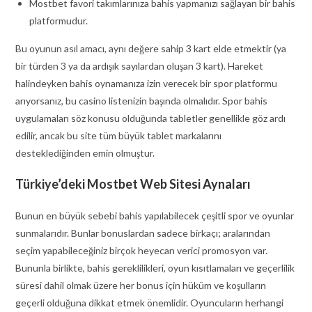
Mostbet favori takımlarınıza bahis yapmanızı sağlayan bir bahis
platformudur.
Bu oyunun asıl amacı, aynı değere sahip 3 kart elde etmektir (ya
bir türden 3 ya da ardışık sayılardan oluşan 3 kart). Hareket
halindeyken bahis oynamanıza izin verecek bir spor platformu
arıyorsanız, bu casino listenizin başında olmalıdır. Spor bahis
uygulamaları söz konusu olduğunda tabletler genellikle göz ardı
edilir, ancak bu site tüm büyük tablet markalarını
desteklediğinden emin olmuştur.
Türkiye’deki Mostbet Web Sitesi Aynaları
Bunun en büyük sebebi bahis yapılabilecek çeşitli spor ve oyunlar
sunmalarıdır. Bunlar bonuslardan sadece birkaçı; aralarından
seçim yapabileceğiniz birçok heyecan verici promosyon var.
Bununla birlikte, bahis gereklilikleri, oyun kısıtlamaları ve geçerlilik
süresi dahil olmak üzere her bonus için hüküm ve koşulların
geçerli olduğuna dikkat etmek önemlidir. Oyuncuların herhangi