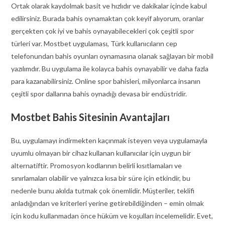
Ortak olarak kaydolmak basit ve hızlıdır ve dakikalar içinde kabul
edilirsiniz. Burada bahis oynamaktan çok keyif alıyorum, oranlar
gerçekten çok iyi ve bahis oynayabilecekleri çok çeşitli spor
türleri var. Mostbet uygulaması, Türk kullanıcıların cep
telefonundan bahis oyunları oynamasına olanak sağlayan bir mobil
yazılımdır. Bu uygulama ile kolayca bahis oynayabilir ve daha fazla
para kazanabilirsiniz. Online spor bahisleri, milyonlarca insanın
çeşitli spor dallarına bahis oynadığı devasa bir endüstridir.
Mostbet Bahis Sitesinin Avantajları
Bu, uygulamayı indirmekten kaçınmak isteyen veya uygulamayla
uyumlu olmayan bir cihaz kullanan kullanıcılar için uygun bir
alternatiftir. Promosyon kodlarının belirli kısıtlamaları ve
sınırlamaları olabilir ve yalnızca kısa bir süre için etkindir, bu
nedenle bunu akılda tutmak çok önemlidir. Müşteriler, teklifi
anladığından ve kriterleri yerine getirebildiğinden – emin olmak
için kodu kullanmadan önce hüküm ve koşulları incelemelidir. Evet,