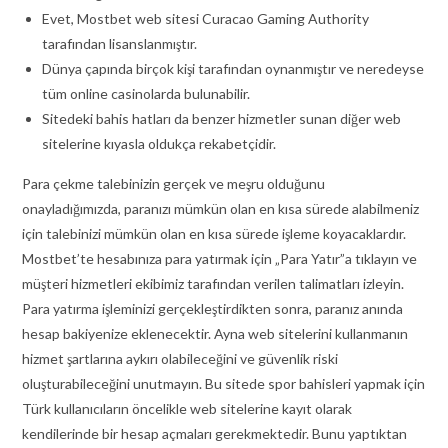
Evet, Mostbet web sitesi Curacao Gaming Authority
tarafından lisanslanmıştır.
Dünya çapında birçok kişi tarafından oynanmıştır ve neredeyse
tüm online casinolarda bulunabilir.
Sitedeki bahis hatları da benzer hizmetler sunan diğer web
sitelerine kıyasla oldukça rekabetçidir.
Para çekme talebinizin gerçek ve meşru olduğunu
onayladığımızda, paranızı mümkün olan en kısa sürede alabilmeniz
için talebinizi mümkün olan en kısa sürede işleme koyacaklardır.
Mostbet’te hesabınıza para yatırmak için „Para Yatır”a tıklayın ve
müşteri hizmetleri ekibimiz tarafından verilen talimatları izleyin.
Para yatırma işleminizi gerçekleştirdikten sonra, paranız anında
hesap bakiyenize eklenecektir. Ayna web sitelerini kullanmanın
hizmet şartlarına aykırı olabileceğini ve güvenlik riski
oluşturabileceğini unutmayın. Bu sitede spor bahisleri yapmak için
Türk kullanıcıların öncelikle web sitelerine kayıt olarak
kendilerinde bir hesap açmaları gerekmektedir. Bunu yaptıktan