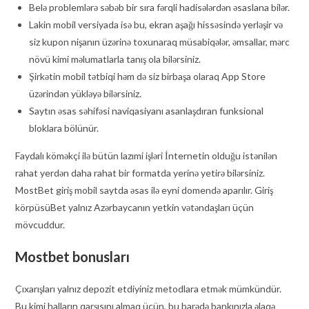
Belə problemlərə səbəb bir sıra fərqli hadisələrdən əsaslana bilər.
Lakin mobil versiyada isə bu, ekran aşağı hissəsində yerləşir və
siz kupon nişanın üzərinə toxunaraq müsabiqələr, əmsallar, mərc
növü kimi məlumatlarla tanış ola bilərsiniz.
Şirkətin mobil tətbiqi həm də siz birbaşa olaraq App Store
üzərindən yükləyə bilərsiniz.
Saytın əsas səhifəsi naviqasiyanı asanlaşdıran funksional
bloklara bölünür.
Faydalı köməkçi ilə bütün lazımi işləri İnternetin olduğu istənilən
rahat yerdən daha rahat bir formatda yerinə yetirə bilərsiniz.
MostBet giriş mobil saytda əsas ilə eyni domendə aparılır. Giriş
körpüsüBet yalnız Azərbaycanın yetkin vətəndaşları üçün
mövcuddur.
Mostbet bonusları
Çıxarışları yalnız depozit etdiyiniz metodlara etmək mümkündür.
Bu kimi halların qarşısını almaq üçün, bu barədə bankınızla əlaqə