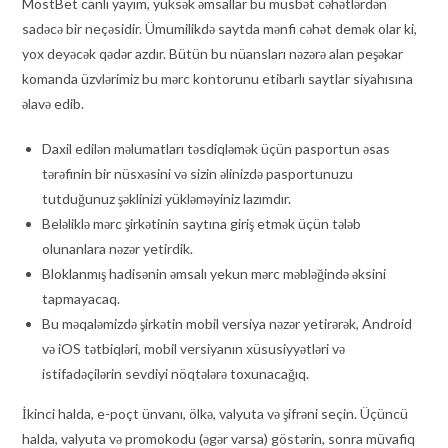
MostBet canlı yayım, yüksək əmsallar bu müsbət cəhətlərdən
sadəcə bir neçəsidir. Ümumilikdə saytda mənfi cəhət demək olar ki,
yox deyəcək qədər azdır. Bütün bu nüansları nəzərə alan peşəkar
komanda üzvlərimiz bu mərc kontorunu etibarlı saytlar siyahısına
əlavə edib.
Daxil edilən məlumatları təsdiqləmək üçün pasportun əsas
tərəfinin bir nüsxəsini və sizin əlinizdə pasportunuzu
tutduğunuz şəklinizi yükləməyiniz lazımdır.
Beləliklə mərc şirkətinin saytına giriş etmək üçün tələb
olunanlara nəzər yetirdik.
Bloklanmış hadisənin əmsalı yekun mərc məbləğində əksini
tapmayacaq.
Bu məqaləmizdə şirkətin mobil versiya nəzər yetirərək, Android
və iOS tətbiqləri, mobil versiyanın xüsusiyyətləri və
istifadəçilərin sevdiyi nöqtələrə toxunacağıq.
İkinci halda, e-poçt ünvanı, ölkə, valyuta və şifrəni seçin. Üçüncü
halda, valyuta və promokodu (əgər varsa) göstərin, sonra müvafiq