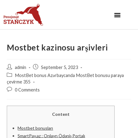
Mostbet kazinosu arşivleri
admin
September 5, 2023
MostBet bonus Azərbaycanda MostBet bonusu paraya
çevirme 355
0 Comments
Content
Mostbet bonusları
SmartPay.az : Onlayn Ödəniş Portalı