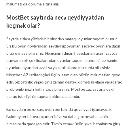
məlumatı da qoruma altına alır.
MostBet saytında necə qeydiyyatdan
keçmək olar?
Saytda sizlərə yüzlərlə bir birindən maraqlı oyunlar təqdim olunur.
Siz bu oyun növlərindən sevdiyiniz oyunları seçərək oyunlara daxil
olub oynaya bilərsiniz. Həmçinin İdman həvəskarları üçün saytda
dünyanın bir çox liqalarından oyunlar təqdim olunur ki, siz həmin
oyunlara oyundan əvvəl və ya canlı olaraq mərc edə bilərsiniz.
Mostbet AZ istifadəçiləri üçün lazım olan bütün məlumatları qeyd
edir. Siz çətinlik yaşadığınız zaman dəstək xidməti ilə əlaqə yaradaraq
problemlərinizin həllini tapa bilərsiniz. Mostbet.az saytına daxil
olaraq istədiyinizi tapmaq olduqca asandır.
Bu qaydanı pozursan, oyun portalında qeydiyyat işləməyəcək.
Bukmeyker bir oyunçunun iki və ya daha çox hesaba sahib
olmasını da qadağan edir. Təmin etmək üçün şəxsi hesabınıza giriş,