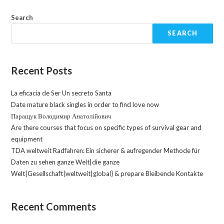
Search
SEARCH
Recent Posts
La eficacia de Ser Un secreto Santa
Date mature black singles in order to find love now
Паращук Володимир Анатолійович
Are there courses that focus on specific types of survival gear and
equipment
TDA weltweit Radfahren: Ein sicherer & aufregender Methode für
Daten zu sehen ganze Welt|die ganze
Welt|Gesellschaft|weltweit|global} & prepare Bleibende Kontakte
Recent Comments