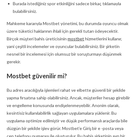
Burada istediğiniz spor etkinliğini sadece birkaç tıklamayla
bulabilirsiniz.
Mahkeme kararıyla Mostbet yönetimi, bu durumda oyuncu olmak
üzere tüketici haklarının ihlali için gerekli tutarı ödeyecektir.
Birçok müşteri bahis üreticisinin
mostbet
hizmetlerini kullanır,
yani çeşitli incelemeler ve oyuncular bulabilirsiniz. Bir şirketin
nesnel bir incelemesi için olumsuz bir soruşturmayı düşünmek
gerekir.
Mostbet güvenilir mi?
Bu adres aracılığıyla işlemleri rahat ve elbette güvenli bir şekilde
yapma fırsatına sahip olabilirsiniz. Ancak, müşteriler hesap girebilir
ve engelleme konusunda endişelenmeyebilir. Anonim olarak,
kesintisiz kullanılabilirlik sağlayan uygulamalara yüklenir. Bu
uygulama optimize edilmiştir ve düşük performanslı araçlarda bile
düzgün bir şekilde işlev görür. Mostbet’e Giriş bir e -posta veya
cep telefonu numarası ile oluşturulur. Bu bahis şirketinin ayrı bir