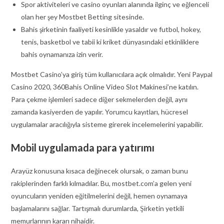
Spor aktiviteleri ve casino oyunları alanında ilginç ve eğlenceli
olan her şey Mostbet Betting sitesinde.
Bahis şirketinin faaliyeti kesinlikle yasaldır ve futbol, ​​hokey,
tenis, basketbol ve tabii ki kriket dünyasındaki etkinliklere
bahis oynamanıza izin verir.
Mostbet Casino’ya giriş tüm kullanıcılara açık olmalıdır. Yeni Paypal
Casino 2020, 360Bahis Online Video Slot Makinesi’ne katılın.
Para çekme işlemleri sadece diğer sekmelerden değil, aynı
zamanda kasiyerden de yapılır. Yorumcu kayıtları, hücresel
uygulamalar aracılığıyla sisteme girerek incelemelerini yapabilir.
Mobil uygulamada para yatırımı
Arayüz konusuna kısaca değinecek olursak, o zaman bunu
rakiplerinden farklı kılmadılar. Bu, mostbet.com’a gelen yeni
oyuncuların yeniden eğitilmelerini değil, hemen oynamaya
başlamalarını sağlar. Tartışmalı durumlarda, Şirketin yetkili
memurlarının kararı nihaidir.