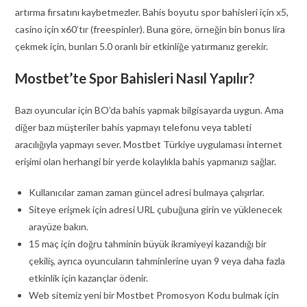
artırma fırsatını kaybetmezler. Bahis boyutu spor bahisleri için x5,
casino için x60’tır (freespinler). Buna göre, örneğin bin bonus lira
çekmek için, bunları 5.0 oranlı bir etkinliğe yatırmanız gerekir.
Mostbet’te Spor Bahisleri Nasıl Yapılır?
Bazı oyuncular için BO’da bahis yapmak bilgisayarda uygun. Ama
diğer bazı müşteriler bahis yapmayı telefonu veya tableti
aracılığıyla yapmayı sever. Mostbet Türkiye uygulaması internet
erişimi olan herhangi bir yerde kolaylıkla bahis yapmanızı sağlar.
Kullanıcılar zaman zaman güncel adresi bulmaya çalışırlar.
Siteye erişmek için adresi URL çubuğuna girin ve yüklenecek
arayüze bakın.
15 maç için doğru tahminin büyük ikramiyeyi kazandığı bir
çekiliş, ayrıca oyuncuların tahminlerine uyan 9 veya daha fazla
etkinlik için kazançlar ödenir.
Web sitemiz yeni bir Mostbet Promosyon Kodu bulmak için