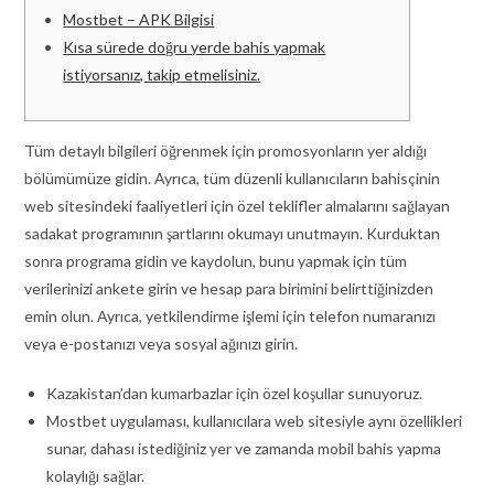
Mostbet – APK Bilgisi
Kısa sürede doğru yerde bahis yapmak
istiyorsanız, takip etmelisiniz.
Tüm detaylı bilgileri öğrenmek için promosyonların yer aldığı
bölümümüze gidin. Ayrıca, tüm düzenli kullanıcıların bahisçinin
web sitesindeki faaliyetleri için özel teklifler almalarını sağlayan
sadakat programının şartlarını okumayı unutmayın. Kurduktan
sonra programa gidin ve kaydolun, bunu yapmak için tüm
verilerinizi ankete girin ve hesap para birimini belirttiğinizden
emin olun. Ayrıca, yetkilendirme işlemi için telefon numaranızı
veya e-postanızı veya sosyal ağınızı girin.
Kazakistan’dan kumarbazlar için özel koşullar sunuyoruz.
Mostbet uygulaması, kullanıcılara web sitesiyle aynı özellikleri
sunar, dahası istediğiniz yer ve zamanda mobil bahis yapma
kolaylığı sağlar.