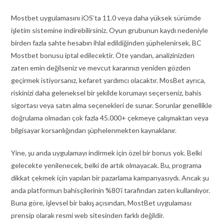
Mostbet uygulamasını iOS’ta 11.0 veya daha yüksek sürümde
işletim sistemine indirebilirsiniz. Oyun grubunun kaydı nedeniyle
birden fazla sahte hesabın ihlal edildiğinden şüphelenirsek, BC
Mostbet bonusu iptal edilecektir. Öte yandan, analizinizden
zaten emin değilseniz ve mevcut kararınızı yeniden gözden
geçirmek istiyorsanız, kefaret yardımcı olacaktır. MosBet ayrıca,
riskinizi daha geleneksel bir şekilde korumayı seçerseniz, bahis
sigortası veya satın alma seçenekleri de sunar. Sorunlar genellikle
doğrulama olmadan çok fazla 45.000+ çekmeye çalışmaktan veya
bilgisayar korsanlığından şüphelenmekten kaynaklanır.
Yine, şu anda uygulamayı indirmek için özel bir bonus yok. Belki
gelecekte yenilenecek, belki de artık olmayacak. Bu, programa
dikkat çekmek için yapılan bir pazarlama kampanyasıydı. Ancak şu
anda platformun bahisçilerinin %80’i tarafından zaten kullanılıyor.
Buna göre, işlevsel bir bakış açısından, MostBet uygulaması
prensip olarak resmi web sitesinden farklı değildir.