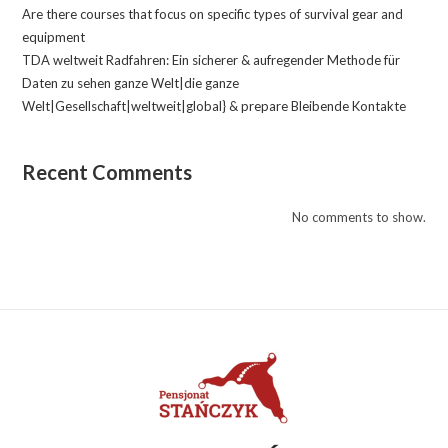
Are there courses that focus on specific types of survival gear and
equipment
TDA weltweit Radfahren: Ein sicherer & aufregender Methode für
Daten zu sehen ganze Welt|die ganze
Welt|Gesellschaft|weltweit|global} & prepare Bleibende Kontakte
Recent Comments
No comments to show.