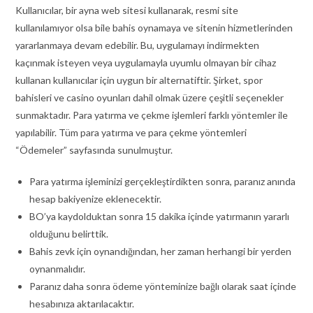
Kullanıcılar, bir ayna web sitesi kullanarak, resmi site
kullanılamıyor olsa bile bahis oynamaya ve sitenin hizmetlerinden
yararlanmaya devam edebilir. Bu, uygulamayı indirmekten
kaçınmak isteyen veya uygulamayla uyumlu olmayan bir cihaz
kullanan kullanıcılar için uygun bir alternatiftir. Şirket, spor
bahisleri ve casino oyunları dahil olmak üzere çeşitli seçenekler
sunmaktadır. Para yatırma ve çekme işlemleri farklı yöntemler ile
yapılabilir. Tüm para yatırma ve para çekme yöntemleri
“Ödemeler” sayfasında sunulmuştur.
Para yatırma işleminizi gerçekleştirdikten sonra, paranız anında
hesap bakiyenize eklenecektir.
BO’ya kaydolduktan sonra 15 dakika içinde yatırmanın yararlı
olduğunu belirttik.
Bahis zevk için oynandığından, her zaman herhangi bir yerden
oynanmalıdır.
Paranız daha sonra ödeme yönteminize bağlı olarak saat içinde
hesabınıza aktarılacaktır.