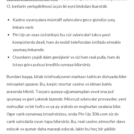
O, betlərin yerləşdirilməsi üçün iki eyni blokdan ibarətdir.
Kazino oyunçulara müxtəlif əyləncələrə gecə-gündüz çıxış
imkanı verir.
Pin Up un əsas üstünlüyü bu cür əyləncələri təkcə şəxsi
kompüterdə deyil, həm də mobil telefondan istifadə etməklə
yaymaq imkanıdır.
Oyunların çeşidi daim genişlənir və siz həm real pulla, həm də
istəyə görə pulsuz kreditlə oynaya bilərsiniz.
Bundan başqa, kitab istehsalçısının markası tədricən dünyada lider
mövqeləri qazanır. Bu, kərpic-mortar casino və idman bahis
arasında hibrid. Təyyarə qəzaya uğramamışdan əvvəl ona pul
qoymaq və geri çəkmək lazımdır. Mövcud əyləncələr provayder, yeni
məhsullar və bir həftə və ya ay ərzində ən məşhurları sıralana bilər.
Əgər canlı oynamaq istəyirsinizsə, onda Pin-Up 306.com siz də
canlı satıcılarla oyun tapa bilərsiniz. Bu, real casino atmosfer əlavə
edəcək və qumar daha maraqlı edəcək, lakin bu heç bir şəkildə