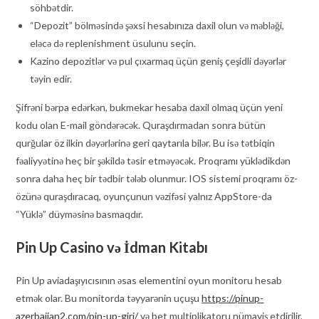
söhbətdir.
“Depozit” bölməsində şəxsi hesabınıza daxil olun və məbləği,
eləcə də replenishment üsulunu seçin.
Kazino depozitlər və pul çıxarmaq üçün geniş çeşidli dəyərlər
təyin edir.
Şifrəni bərpa edərkən, bukmekar hesaba daxil olmaq üçün yeni
kodu olan E-mail göndərəcək. Quraşdırmadan sonra bütün
qurğular öz ilkin dəyərlərinə geri qaytarıla bilər. Bu isə tətbiqin
fəaliyyətinə heç bir şəkildə təsir etməyəcək. Proqramı yüklədikdən
sonra daha heç bir tədbir tələb olunmur. IOS sistemi proqramı öz-
özünə quraşdıracaq, oyunçunun vəzifəsi yalnız AppStore-da
“Yüklə” düyməsinə basmaqdır.
Pin Up Casino və İdman Kitabı
Pin Up aviadaşıyıcısının əsas elementini oyun monitoru hesab
etmək olar. Bu monitorda təyyarənin uçuşu
https://pinup-
azerbaijan2.com/pin-up-giri/
və bet multiplikatoru nümayiş etdirilir.