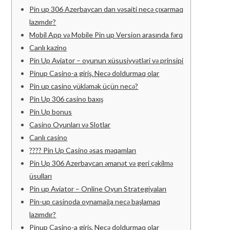
Pin up 306 Azerbaycan dan vəsaiti necə çıxarmaq
lazımdır?
Mobil App və Mobile Pin up Version arasında fərq
Canlı kazino
Pin Up Aviator – oyunun xüsusiyyətləri və prinsipi
Pinup Casino-a giriş. Necə doldurmaq olar
Pin up casino yükləmək üçün necə?
Pin Up 306 casino baxış
Pin Up bonus
Casino Oyunları və Slotlar
Canlı casino
???? Pin Up Casino əsas məqamları
Pin Up 306 Azerbaycan əmanət və geri çəkilmə
üsulları
Pin up Aviator – Online Oyun Strategiyaları
Pin-up casinoda oynamağa necə başlamaq
lazımdır?
Pinup Casino-a giriş. Necə doldurmaq olar