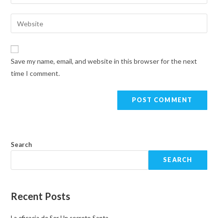
Save my name, email, and website in this browser for the next
time I comment.
Search
SEARCH
Recent Posts