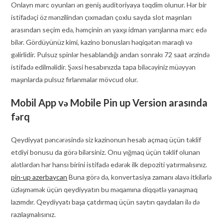
Onlayn mərc oyunları ən geniş auditoriyaya təqdim olunur. Hər bir
istifadəçi öz mənzilindən çıxmadan çoxlu sayda slot maşınları
arasından seçim edə, həmçinin ən yaxşı idman yarışlarına mərc edə
bilər. Gördüyünüz kimi, kazino bonusları həqiqətən maraqlı və
gəlirlidir. Pulsuz spinlər hesablandığı andan sonrakı 72 saat ərzində
istifadə edilməlidir. Şəxsi hesabınızda tapa biləcəyiniz müəyyən
maşınlarda pulsuz fırlanmalar mövcud olur.
Mobil App və Mobile Pin up Version arasında
fərq
Qeydiyyat pəncərəsində siz kazinonun hesab açmaq üçün təklif
etdiyi bonusu da görə bilərsiniz. Onu yığmaq üçün təklif olunan
alətlərdən hər hansı birini istifadə edərək ilk depoziti yatırmalısınız.
pin-up azerbaycan
Buna görə də, konvertasiya zamanı əlavə itkilərlə
üzləşməmək üçün qeydiyyatın bu məqamına diqqətlə yanaşmaq
lazımdır. Qeydiyyatı başa çatdırmaq üçün saytın qaydaları ilə də
razılaşmalısınız.