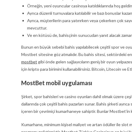
Örneğin, yeni oyuncular casinoya katıldıklarında hoş geldin 
Ayrıca düzenli turnuvalara katılabilir ve bazı bonuslar kazana
Ayrıca, müşterilerin para yatırırken veya çekerken çok say
mevcuttur.
Ve en kötüsü de, bahisçinin sunucudan yanıt alacak zamanı 
Bunun en büyük sebebi bahis yapılabilecek çeşitli spor ve oyunl
Mostbet sitesine göz atmalıdır. Bu bahis sitesi, sektördeki e
mostbet
gibi önde gelen sağlayıcıların geniş bir oyun yelpaze
için kripto para birimini kullanabilirsiniz. Bitcoin, Litecoin v
MostBet mobil uygulaması
Şirket, spor bahisleri ve casino oyunları dahil olmak üzere çeş
dallarında çok çeşitli bahis pazarları sunar. Bahis şirketi ayrıca
içeren bir çevrimiçi kumarhaneye sahiptir. Bunlar Mostbet’in k
Kumarhane, minimum kişisel maliyet ve artan ödüller ile slot m
programı geliştirmiştir. Mostbet Türkiye Casino’nun en büyük ca