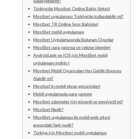
yükleyebilirim?
Türkiye’de Mostbet Online Bahis Şirketi
Mostbet uygulaması Türkiye’de kullanılabilir mi?
Mostbet TR Online Spor Bahisleri
MostBet mobil uygulaması
Mostbet Uygulamasında Bulunan Oyunlar
MostBet para yatırma ve çekme işlemleri
Android.apk ve IOS için MostBet mobil
uyğulamanı indirin (
Mostbet Mobil Oyuncuları Hoş Geldin Bonusu
Alabilir mi?
Mostbet’in mobil ekran görüntüleri
Mobil uygulamada para yatırımı
Mostbet ödemeler için güvenli ve emniyetli mi?
Mostbet Nedir?
MostBet uygulaması ile mobil web sitesi
arasındaki fark nedir?
Türkiye için Mostbet mobil uygulaması