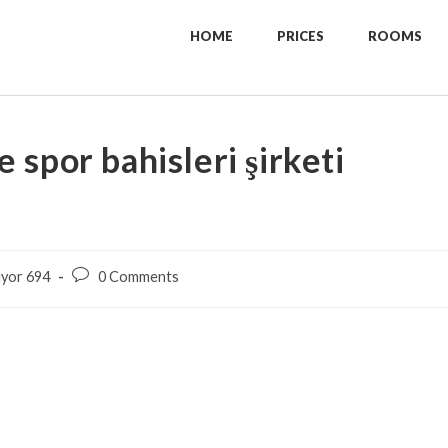
HOME
PRICES
ROOMS
spor bahisleri şirketi
ıyor 694
0 Comments