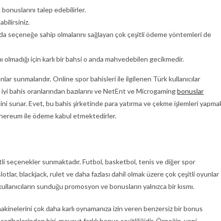
bonuslarını talep edebilirler.
bilirsiniz.
ıda seçeneğe sahip olmalarını sağlayan çok çeşitli ödeme yöntemleri de
olmadığı için karlı bir bahsi o anda mahvedebilen gecikmedir.
ar sunmalarıdır. Online spor bahisleri ile ilgilenen Türk kullanıcılar
n iyi bahis oranlarından bazılarını ve NetEnt ve Microgaming
bonuslar
sini sunar. Evet, bu bahis şirketinde para yatırma ve çekme işlemleri yapma
e Ethereum ile ödeme kabul etmektedirler.
itli seçenekler sunmaktadır. Futbol, basketbol, tenis ve diğer spor
 slotlar, blackjack, rulet ve daha fazlası dahil olmak üzere çok çeşitli oyunlar
ullanıcıların sunduğu promosyon ve bonusların yalnızca bir kısmı.
akinelerini çok daha karlı oynamanıza izin veren benzersiz bir bonus
zibelerinden biri, mevcut farklı bonus çeşitliliğidir. Örneğin, yeni