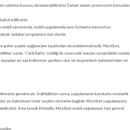
iden yatırma bonusu da kazanabilirsiniz Zaman zaman promosyon bonusları
abul edilirsiniz.
 mobil versiyonda, mobil uygulamada aynı formatta mevcuttur.
larak sadakat programına üye olurlar.
e gelen yazılım sağlayıcıları tarafından desteklenmektedir. Mostbet,
llikler sunar. ‘Canlı Bahis’ özelliği ile oyuncular maçları oynandıkları sırada
u, kayıpları en aza indirmeye yardımcı olur ve müşterilerin bahislerinden en
indirmeniz gerekecek. İndirildikten sonra, uygulamanın kurulumu otomatik
€’dur ve maksimum tutar seçilen yönteme bağlıdır. Mostbet uygulamasını
ebilirsiniz. Ama büyük ihtimalle, Mostbet mobil uygulaması tüm güncel
suzdur.