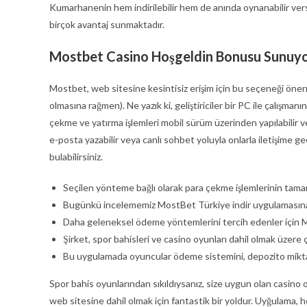
Kumarhanenin hem indirilebilir hem de anında oynanabilir ve
birçok avantaj sunmaktadır.
Mostbet Casino Hoşgeldin Bonusu Sunuy
Mostbet, web sitesine kesintisiz erişim için bu seçeneği öner
olmasına rağmen). Ne yazık ki, geliştiriciler bir PC ile çalışmanı
çekme ve yatırma işlemleri mobil sürüm üzerinden yapılabilir v
e-posta yazabilir veya canlı sohbet yoluyla onlarla iletişime geç
bulabilirsiniz.
Seçilen yönteme bağlı olarak para çekme işlemlerinin tamaml
Bugünkü incelememiz MostBet Türkiye indir uygulamasına v
Daha geleneksel ödeme yöntemlerini tercih edenler için M
Şirket, spor bahisleri ve casino oyunları dahil olmak üzere
Bu uygulamada oyuncular ödeme sistemini, depozito miktarı
Spor bahis oyunlarından sıkıldıysanız, size uygun olan casino
web sitesine dahil olmak için fantastik bir yoldur. Uyğulama, 