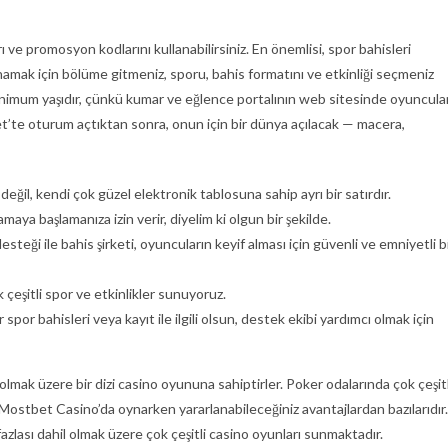
arı ve promosyon kodlarını kullanabilirsiniz. En önemlisi, spor bahisleri
oynamak için bölüme gitmeniz, sporu, bahis formatını ve etkinliği seçmeniz
minimum yaşıdır, çünkü kumar ve eğlence portalının web sitesinde oyuncular
tbet’te oturum açtıktan sonra, onun için bir dünya açılacak — macera,
l, kendi çok güzel elektronik tablosuna sahip ayrı bir satırdır.
ya başlamanıza izin verir, diyelim ki olgun bir şekilde.
ği ile bahis şirketi, oyuncuların keyif alması için güvenli ve emniyetli b
 çeşitli spor ve etkinlikler sunuyoruz.
or bahisleri veya kayıt ile ilgili olsun, destek ekibi yardımcı olmak için
 olmak üzere bir dizi casino oyununa sahiptirler. Poker odalarında çok çeşitl
Mostbet Casino’da oynarken yararlanabileceğiniz avantajlardan bazılarıdır.
fazlası dahil olmak üzere çok çeşitli casino oyunları sunmaktadır.