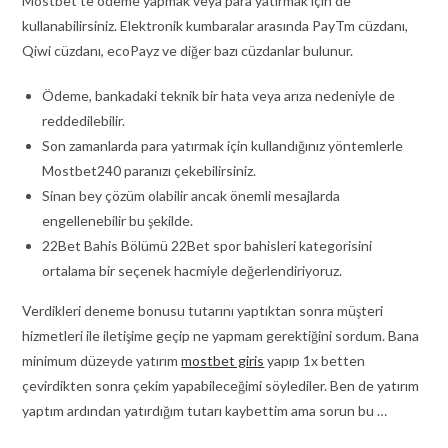
Mostbet’te ödeme yapmak veya para yatırmak için de
kullanabilirsiniz. Elektronik kumbaralar arasında PayTm cüzdanı,
Qiwi cüzdanı, ecoPayz ve diğer bazı cüzdanlar bulunur.
Ödeme, bankadaki teknik bir hata veya arıza nedeniyle de
reddedilebilir.
Son zamanlarda para yatırmak için kullandığınız yöntemlerle
Mostbet240 paranızı çekebilirsiniz.
Sinan bey çözüm olabilir ancak önemli mesajlarda
engellenebilir bu şekilde.
22Bet Bahis Bölümü 22Bet spor bahisleri kategorisini
ortalama bir seçenek hacmiyle değerlendiriyoruz.
Verdikleri deneme bonusu tutarını yaptıktan sonra müşteri
hizmetleri ile iletişime geçip ne yapmam gerektiğini sordum. Bana
minimum düzeyde yatırım
mostbet giris
yapıp 1x betten
çevirdikten sonra çekim yapabileceğimi söylediler. Ben de yatırım
yaptım ardından yatırdığım tutarı kaybettim ama sorun bu …