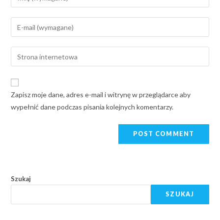
Zapisz moje dane, adres e-mail i witrynę w przeglądarce aby
wypełnić dane podczas pisania kolejnych komentarzy.
Szukaj
SZUKAJ