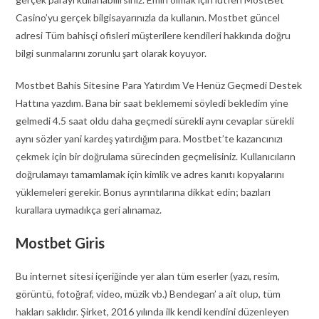
Casino’yu gerçek bilgisayarınızla da kullanın. Mostbet güncel
adresi Tüm bahisçi ofisleri müşterilere kendileri hakkında doğru
bilgi sunmalarını zorunlu şart olarak koyuyor.
Mostbet Bahis Sitesine Para Yatırdım Ve Henüz Geçmedi Destek
Hattına yazdım. Bana bir saat beklememi söyledi bekledim yine
gelmedi 4.5 saat oldu daha geçmedi sürekli aynı cevaplar sürekli
aynı sözler yani kardeş yatırdığım para. Mostbet’te kazancınızı
çekmek için bir doğrulama sürecinden geçmelisiniz. Kullanıcıların
doğrulamayı tamamlamak için kimlik ve adres kanıtı kopyalarını
yüklemeleri gerekir. Bonus ayrıntılarına dikkat edin; bazıları
kurallara uymadıkça geri alınamaz.
Mostbet Giris
Bu internet sitesi içeriğinde yer alan tüm eserler (yazı, resim,
görüntü, fotoğraf, video, müzik vb.) Bendegan’ a ait olup, tüm
hakları saklıdır. Şirket, 2016 yılında ilk kendi kendini düzenleyen