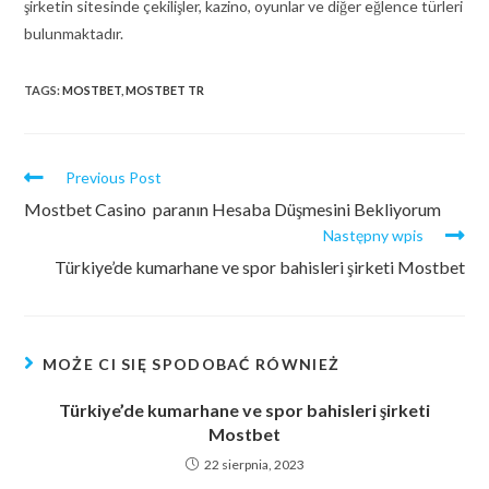
şirketin sitesinde çekilişler, kazino, oyunlar ve diğer eğlence türleri
bulunmaktadır.
TAGS:
MOSTBET
,
MOSTBET TR
Previous Post
Mostbet Casino paranın Hesaba Düşmesini Bekliyorum
Następny wpis
Türkiye’de kumarhane ve spor bahisleri şirketi Mostbet
MOŻE CI SIĘ SPODOBAĆ RÓWNIEŻ
Türkiye’de kumarhane ve spor bahisleri şirketi
Mostbet
22 sierpnia, 2023