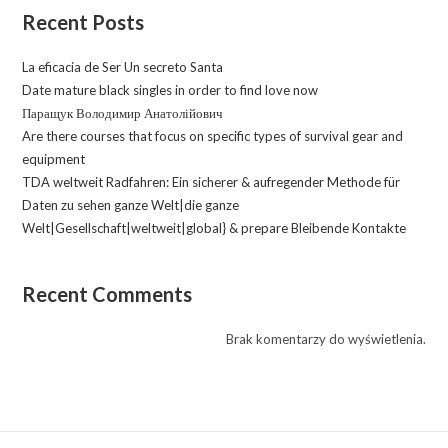
Recent Posts
La eficacia de Ser Un secreto Santa
Date mature black singles in order to find love now
Паращук Володимир Анатолійович
Are there courses that focus on specific types of survival gear and
equipment
TDA weltweit Radfahren: Ein sicherer & aufregender Methode für
Daten zu sehen ganze Welt|die ganze
Welt|Gesellschaft|weltweit|global} & prepare Bleibende Kontakte
Recent Comments
Brak komentarzy do wyświetlenia.