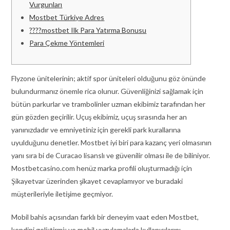
Vurgunları
Mostbet Türkiye Adres
????mostbet Ilk Para Yatırma Bonusu
Para Çekme Yöntemleri
Flyzone ünitelerinin; aktif spor üniteleri olduğunu göz önünde
bulundurmanız önemle rica olunur. Güvenliğinizi sağlamak için
bütün parkurlar ve trambolinler uzman ekibimiz tarafından her
gün gözden geçirilir. Uçuş ekibimiz, uçuş sırasında her an
yanınızdadır ve emniyetiniz için gerekli park kurallarına
uyulduğunu denetler. Mostbet iyi biri para kazanç yeri olmasının
yanı sıra bi de Curacao lisanslı ve güvenilir olması ile de biliniyor.
Mostbetcasino.com henüz marka profili oluşturmadığı için
Şikayetvar üzerinden şikayet cevaplamıyor ve buradaki
müşterileriyle iletişime geçmiyor.
Mobil bahis açısından farklı bir deneyim vaat eden Mostbet,
kendini geliştirmiş ve mobil uygulamalarla kullanıcılarını