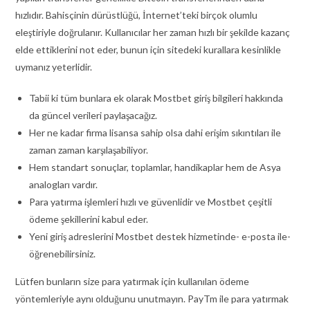
hızlıdır. Bahisçinin dürüstlüğü, İnternet’teki birçok olumlu
eleştiriyle doğrulanır. Kullanıcılar her zaman hızlı bir şekilde kazanç
elde ettiklerini not eder, bunun için sitedeki kurallara kesinlikle
uymanız yeterlidir.
Tabii ki tüm bunlara ek olarak Mostbet giriş bilgileri hakkında
da güncel verileri paylaşacağız.
Her ne kadar firma lisansa sahip olsa dahi erişim sıkıntıları ile
zaman zaman karşılaşabiliyor.
Hem standart sonuçlar, toplamlar, handikaplar hem de Asya
analogları vardır.
Para yatırma işlemleri hızlı ve güvenlidir ve Mostbet çeşitli
ödeme şekillerini kabul eder.
Yeni giriş adreslerini Mostbet destek hizmetinde- e-posta ile-
öğrenebilirsiniz.
Lütfen bunların size para yatırmak için kullanılan ödeme
yöntemleriyle aynı olduğunu unutmayın. PayTm ile para yatırmak