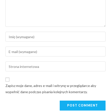
Zapisz moje dane, adres e-mail i witrynę w przeglądarce aby
wypełnić dane podczas pisania kolejnych komentarzy.