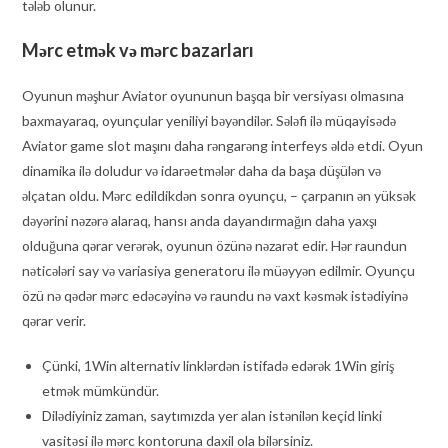
tələb olunur.
Mərc etmək və mərc bazarları
Oyunun məşhur Aviator oyununun başqa bir versiyası olmasına
baxmayaraq, oyunçular yeniliyi bəyəndilər. Sələfi ilə müqayisədə
Aviator game slot maşını daha rəngarəng interfeys əldə etdi. Oyun
dinamika ilə doludur və idarəetmələr daha da başa düşülən və
əlçatan oldu. Mərc edildikdən sonra oyunçu, – çarpanın ən yüksək
dəyərini nəzərə alaraq, hansı anda dayandırmağın daha yaxşı
olduğuna qərar verərək, oyunun özünə nəzarət edir. Hər raundun
nəticələri say və variasiya generatoru ilə müəyyən edilmir. Oyunçu
özü nə qədər mərc edəcəyinə və raundu nə vaxt kəsmək istədiyinə
qərar verir.
Çünki, 1Win alternativ linklərdən istifadə edərək 1Win giriş
etmək mümkündür.
Dilədiyiniz zaman, saytımızda yer alan istənilən keçid linki
vasitəsi ilə mərc kontoruna daxil ola bilərsiniz.