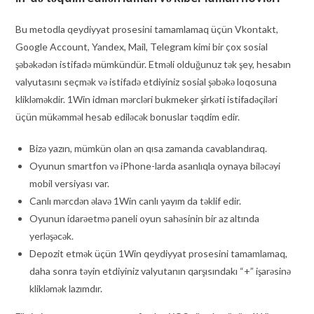
Bu metodla qeydiyyat prosesini tamamlamaq üçün Vkontakt,
Google Account, Yandex, Mail, Telegram kimi bir çox sosial
şəbəkədən istifadə mümkündür. Etməli olduğunuz tək şey, hesabın
valyutasını seçmək və istifadə etdiyiniz sosial şəbəkə loqosuna
klikləməkdir. 1Win idman mərcləri bukmeker şirkəti istifadəçiləri
üçün mükəmməl hesab ediləcək bonuslar təqdim edir.
Bizə yazın, mümkün olan ən qısa zamanda cavablandıraq.
Oyunun smartfon və iPhone-larda asanlıqla oynaya biləcəyi
mobil versiyası var.
Canlı mərcdən əlavə 1Win canlı yayım da təklif edir.
Oyunun idarəetmə paneli oyun sahəsinin bir az altında
yerləşəcək.
Depozit etmək üçün 1Win qeydiyyat prosesini tamamlamaq,
daha sonra təyin etdiyiniz valyutanın qarşısındakı “+” işarəsinə
klikləmək lazımdır.