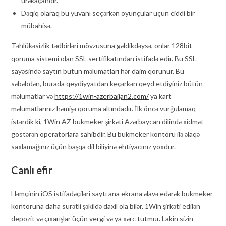
ürəkaçandır.
Dəqiq olaraq bu yuvanı seçərkən oyunçular üçün ciddi bir
mübahisə.
Təhlükəsizlik tədbirləri mövzusuna gəldikdəysə, onlar 128bit
qoruma sistemi olan SSL sertifikatından istifadə edir. Bu SSL
sayəsində saytın bütün məlumatları hər daim qorunur. Bu
səbəbdən, burada qeydiyyatdan keçərkən qeyd etdiyiniz bütün
məlumatlar və
https://1win-azerbaijan2.com/
ya kart
məlumatlarınız həmişə qoruma altındadır. İlk öncə vurğulamaq
istərdik ki, 1Win AZ bukmeker şirkəti Azərbaycan dilində xidmət
göstərən operatorlara sahibdir. Bu bukmeker kontoru ilə əlaqə
saxlamağınız üçün başqa dil biliyinə ehtiyacınız yoxdur.
Canlı efir
Həmçinin iOS istifadəçiləri saytı ana ekrana əlavə edərək bukmeker
kontoruna daha sürətli şəkildə daxil ola bilər. 1Win şirkəti edilən
depozit və çıxarışlar üçün vergi və ya xərc tutmur. Lakin sizin