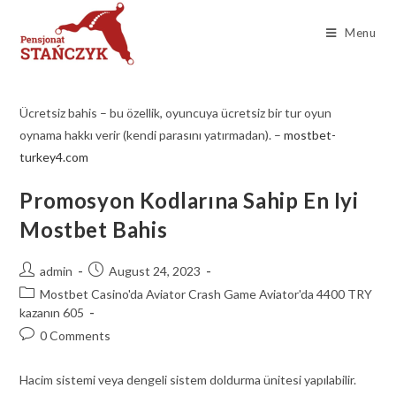
Menu
Ücretsiz bahis – bu özellik, oyuncuya ücretsiz bir tur oyun
oynama hakkı verir (kendi parasını yatırmadan). –
mostbet-
turkey4.com
Promosyon Kodlarına Sahip En Iyi
Mostbet Bahis
admin
August 24, 2023
Mostbet Casino'da Aviator Crash Game Aviator'da 4400 TRY
kazanın 605
0 Comments
Hacim sistemi veya dengeli sistem doldurma ünitesi yapılabilir.