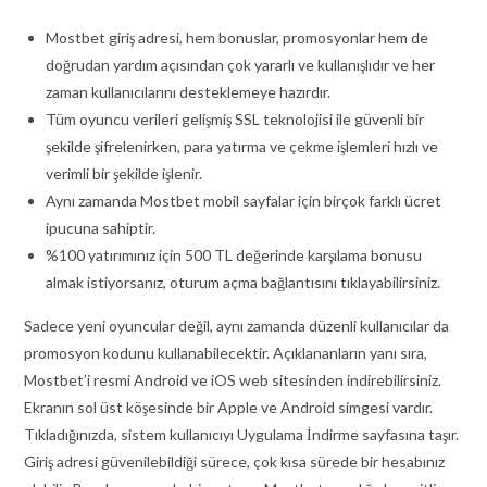
Mostbet giriş adresi, hem bonuslar, promosyonlar hem de
doğrudan yardım açısından çok yararlı ve kullanışlıdır ve her
zaman kullanıcılarını desteklemeye hazırdır.
Tüm oyuncu verileri gelişmiş SSL teknolojisi ile güvenli bir
şekilde şifrelenirken, para yatırma ve çekme işlemleri hızlı ve
verimli bir şekilde işlenir.
Aynı zamanda Mostbet mobil sayfalar için birçok farklı ücret
ipucuna sahiptir.
%100 yatırımınız için 500 TL değerinde karşılama bonusu
almak istiyorsanız, oturum açma bağlantısını tıklayabilirsiniz.
Sadece yeni oyuncular değil, aynı zamanda düzenli kullanıcılar da
promosyon kodunu kullanabilecektir. Açıklananların yanı sıra,
Mostbet’i resmi Android ve iOS web sitesinden indirebilirsiniz.
Ekranın sol üst köşesinde bir Apple ve Android simgesi vardır.
Tıkladığınızda, sistem kullanıcıyı Uygulama İndirme sayfasına taşır.
Giriş adresi güvenilebildiği sürece, çok kısa sürede bir hesabınız