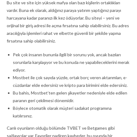
Bu site ve site için yüksek mafya olan bazı kişilerin ortaklıkları
vardır. Buna ek olarak, aldığınız paraya yatırım yaptığınız parayı
harcayana kadar paranızı ilk kez ödüyorlar. Bu siteyi – yeni ve
orijinal bir giriş adresi ile açma fırsatına sahip olabilirsiniz. Bu adres
aracılığıyla işlemleri rahat ve elbette güvenli bir şekilde yapma
fırsatına sahip olabilirsiniz.
Pek çok insanın bununla ilgili bir sorunu yok, ancak bazıları
sorunlarla karşılaşıyor ve bu konuda ne yapabileceklerini merak
ediyor.
Mostbet ile çok sayıda yüzde, ortak borç veren aktarımları, e-
cüzdanlar elde edersiniz ve kripto para birimini elde edersiniz.
Bu bahis, Mostbet’ten gelen şikayetler nedeniyle elde edilen
paranın geri çekilmesi dönemidir.
Böylece otomatik olarak müşteri sadakat programına
katılırsınız.
Canlı oyunların olduğu bölümde TVBET ve Betgames gibi
sağlayıcılar var. Favoriler nadiren kaybeder, bu oyunda bir