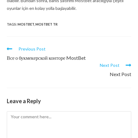
olabilir. Bundan sonra, bahis yatırımı Mostbet aracılığıyla çeşitli
oyunlar için en kolay yolla başlayabilir.
TAGS:
MOSTBET
,
MOSTBET TR
Previous Post
Все о букмекерской конторе MostBet
Next Post
Next Post
Leave a Reply