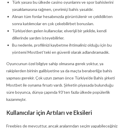
Türk yasası bu ülkede casino oyunlarını ve spor bahislerini
yasaklamasına rağmen, çevrimiçi bahis yasaldır.
Alınan tüm fonlar hesabınızda görüntülenir ve çekildikten
sonra katılımcılar en çok çekebilirbet bonusları.
Türkiye’den gelen kullanıcılar, elverişli bir şekilde, kendi
dillerinde yardım isteyebilirler.
Bu nedenle, profilinizi kaybetme ihtimaliniz olduğu için bu
yöntemi Mostbet’teki en güvenli olarak adlandıramadık.
Oyuncunun özel bilgiye sahip olmasına gerek yoktur, ya
rakiplerden birinin galibiyetine ya da maçta beraberliğe bahis
yapması gerekir. Çok uzun zaman önce Türkiye’de Bahis şirketi
Mostbet ile oynama fırsatı vardı. Şirketin piyasada bulunduğu
süre boyunca, dünya çapında 93’ten fazla ülkede popülerlik
kazanmıştır.
Kullanıcılar için Artıları ve Eksileri
Freebies de mevcuttur, ancak aralarından seçim yapabileceğiniz