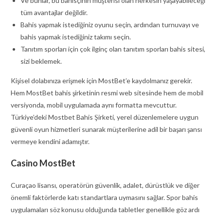
Ve bunlar, bu bahisçinin müşterisi olan herkesin yaşayabileceği
tüm avantajlar değildir.
Bahis yapmak istediğiniz oyunu seçin, ardından turnuvayı ve
bahis yapmak istediğiniz takımı seçin.
Tanıtım sporları için çok ilginç olan tanıtım sporları bahis sitesi,
sizi beklemek.
Kişisel dolabınıza erişmek için MostBet’e kaydolmanız gerekir.
Hem MostBet bahis şirketinin resmi web sitesinde hem de mobil
versiyonda, mobil uygulamada aynı formatta mevcuttur.
Türkiye’deki Mostbet Bahis Şirketi, yerel düzenlemelere uygun
güvenli oyun hizmetleri sunarak müşterilerine adil bir başarı şansı
vermeye kendini adamıştır.
Casino MostBet
Curaçao lisansı, operatörün güvenlik, adalet, dürüstlük ve diğer
önemli faktörlerde katı standartlara uymasını sağlar. Spor bahis
uygulamaları söz konusu olduğunda tabletler genellikle göz ardı