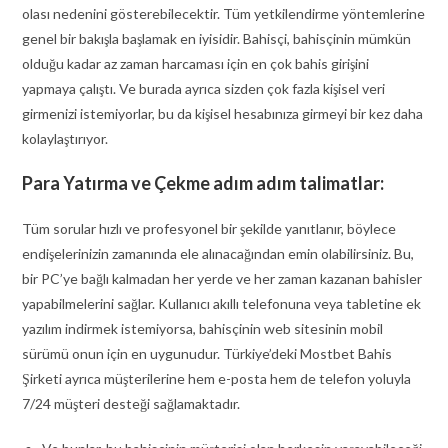
olası nedenini gösterebilecektir. Tüm yetkilendirme yöntemlerine
genel bir bakışla başlamak en iyisidir. Bahisçi, bahisçinin mümkün
olduğu kadar az zaman harcaması için en çok bahis girişini
yapmaya çalıştı. Ve burada ayrıca sizden çok fazla kişisel veri
girmenizi istemiyorlar, bu da kişisel hesabınıza girmeyi bir kez daha
kolaylaştırıyor.
Para Yatırma ve Çekme adım adım talimatlar:
Tüm sorular hızlı ve profesyonel bir şekilde yanıtlanır, böylece
endişelerinizin zamanında ele alınacağından emin olabilirsiniz. Bu,
bir PC’ye bağlı kalmadan her yerde ve her zaman kazanan bahisler
yapabilmelerini sağlar. Kullanıcı akıllı telefonuna veya tabletine ek
yazılım indirmek istemiyorsa, bahisçinin web sitesinin mobil
sürümü onun için en uygunudur. Türkiye’deki Mostbet Bahis
Şirketi ayrıca müşterilerine hem e-posta hem de telefon yoluyla
7/24 müşteri desteği sağlamaktadır.