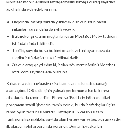
MostBet mobil versiyası tətbiqetməsini birbaşa olaraq saytdan
apk halında əldə edə bilərsiniz.
Haqqında, tətbiqi harada yükləmək olar və bunun hansı
imkanları varsa, daha da irəliləyəcəyik.
Bukmeker şirkətinin müştəriləri üçün MostBet Moby tətbiqini
istifadələrində təklif edir.
Təbii ki, saytda bu və bu kimi onlarla virtual oyun növü də
təqdim istifadəçilərə təklif edilməkdədir.
Əlavə olaraq qeyd edim ki, istilən növ mərc növünü Mostbet-
az90.com saytında edə bilərsiniz.
Rahat və aydın naviqasiya sizə lazım olan məlumatı tapmağı
asanlaşdırır. İOS tətbiqinin yüksək performansı hətta köhnə
cihazlarda da təmin edilir. IPhone və iPad-lərin köhnə nəsilləri
proqramın stabil işləməsini təmin edir ki, bu da istifadəçilər üçün
rahat oyun təcrübəsi yaradır. Tətbiqin iOS versiyası tam
funksionallığa malikdir, saytda olan hər şey var və bəzi xüsusiyyətlər
ilk olaraq mobil proqramda görünür. Qumar həvəskarları