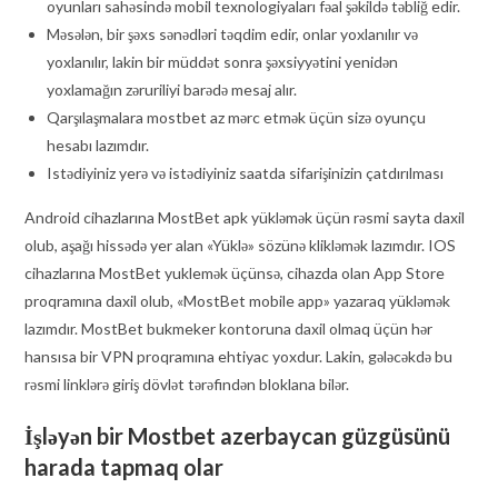
oyunları sahəsində mobil texnologiyaları fəal şəkildə təbliğ edir.
Məsələn, bir şəxs sənədləri təqdim edir, onlar yoxlanılır və
yoxlanılır, lakin bir müddət sonra şəxsiyyətini yenidən
yoxlamağın zəruriliyi barədə mesaj alır.
Qarşılaşmalara mostbet az mərc etmək üçün sizə oyunçu
hesabı lazımdır.
Istədiyiniz yerə və istədiyiniz saatda sifarişinizin çatdırılması
Android cihazlarına MostBet apk yükləmək üçün rəsmi sayta daxil
olub, aşağı hissədə yer alan «Yüklə» sözünə klikləmək lazımdır. IOS
cihazlarına MostBet yuklemək üçünsə, cihazda olan App Store
proqramına daxil olub, «MostBet mobile app» yazaraq yükləmək
lazımdır. MostBet bukmeker kontoruna daxil olmaq üçün hər
hansısa bir VPN proqramına ehtiyac yoxdur. Lakin, gələcəkdə bu
rəsmi linklərə giriş dövlət tərəfindən bloklana bilər.
İşləyən bir Mostbet azerbaycan güzgüsünü
harada tapmaq olar