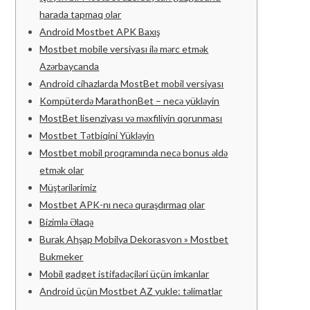
harada tapmaq olar
Android Mostbet APK Baxış
Mostbet mobile versiyası ilə mərc etmək
Azərbaycanda
Android cihazlarda MostBet mobil versiyası
Kompüterdə MarathonBet – necə yükləyin
MostBet lisenziyası və məxfiliyin qorunması
Mostbet Tətbiqini Yükləyin
Mostbet mobil proqramında necə bonus əldə
etmək olar
Müştərilərimiz
Mostbet APK-nı necə quraşdırmaq olar
Bizimlə Əlaqə
Burak Ahşap Mobilya Dekorasyon » Mostbet
Bukmeker
Mobil gadget istifadəçiləri üçün imkanlar
Android üçün Mostbet AZ yukle: təlimatlar