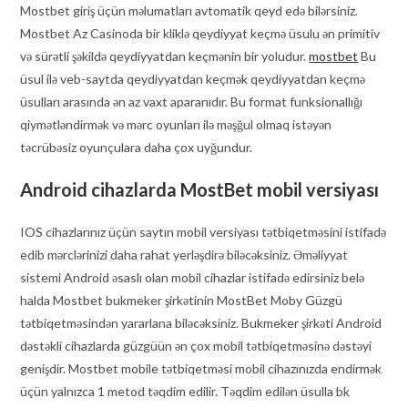
Mostbet giriş üçün məlumatları avtomatik qeyd edə bilərsiniz.
Mostbet Az Casinoda bir kliklə qeydiyyat keçmə üsulu ən primitiv
və sürətli şəkildə qeydiyyatdan keçmənin bir yoludur.
mostbet
Bu
üsul ilə veb-saytda qeydiyyatdan keçmək qeydiyyatdan keçmə
üsulları arasında ən az vaxt aparanıdır. Bu format funksionallığı
qiymətləndirmək və mərc oyunları ilə məşğul olmaq istəyən
təcrübəsiz oyunçulara daha çox uyğundur.
Android cihazlarda MostBet mobil versiyası
IOS cihazlarınız üçün saytın mobil versiyası tətbiqetməsini istifadə
edib mərclərinizi daha rahat yerləşdirə biləcəksiniz. Əməliyyat
sistemi Android əsaslı olan mobil cihazlar istifadə edirsiniz belə
halda Mostbet bukmeker şirkətinin MostBet Moby Güzgü
tətbiqetməsindən yararlana biləcəksiniz. Bukmeker şirkəti Android
dəstəkli cihazlarda güzgüün ən çox mobil tətbiqetməsinə dəstəyi
genişdir. Mostbet mobile tətbiqetməsi mobil cihazınızda endirmək
üçün yalnızca 1 metod təqdim edilir. Təqdim edilən üsulla bk