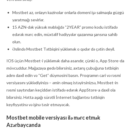
Mostbet az, onlayn kazinolar onlarla domeni işə salmaqla güzgü
yaratmağı sevirlər.
15 AZN-dək yüksək məbləğdə “2YEAR” promo kodu istifadə
edərək mərc edin, müxtəlif hədiyyələr qazanma şansına sahib
olun.
Əslində Mostbet Tətbiqini yükləmək o qədər də çətin deyil.
IOS üçün Mostbet-i yükləmək daha asandır, çünki o, App Store-da
mövcuddur. Mağazaya gedə bilərsiniz, axtarış çubuğuna tətbiqin
adını daxil edin və “Get” düyməsini basın. Proqramın cari və rəsmi
versiyasını yüklədiyinizə – əmin olmaq istəyirsinizsə, Mostbet-in
rəsmi saytından keçiddən istifadə edərək AppStore-a daxil ola
bilərsiniz. Hətta aşağı sürətli İnternet bağlantısı tətbiqin
keyfiyyətinə və işinə təsir etməyəcək.
Mostbet mobile versiyası ilə mərc etmək
Azərbaycanda