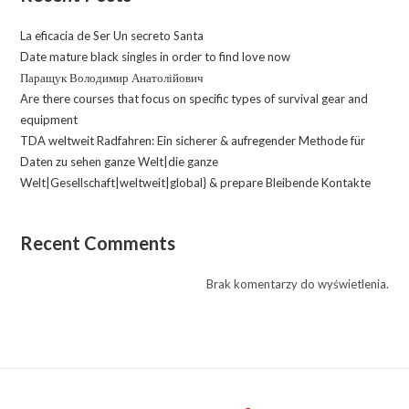
La eficacia de Ser Un secreto Santa
Date mature black singles in order to find love now
Паращук Володимир Анатолійович
Are there courses that focus on specific types of survival gear and
equipment
TDA weltweit Radfahren: Ein sicherer & aufregender Methode für
Daten zu sehen ganze Welt|die ganze
Welt|Gesellschaft|weltweit|global} & prepare Bleibende Kontakte
Recent Comments
Brak komentarzy do wyświetlenia.