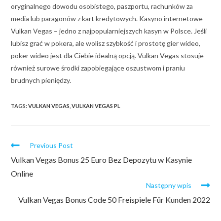
oryginalnego dowodu osobistego, paszportu, rachunków za
media lub paragonów z kart kredytowych. Kasyno internetowe
Vulkan Vegas – jedno z najpopularniejszych kasyn w Polsce. Jeśli
lubisz grać w pokera, ale wolisz szybkość i prostotę gier wideo,
poker wideo jest dla Ciebie idealną opcją. Vulkan Vegas stosuje
również surowe środki zapobiegające oszustwom i praniu
brudnych pieniędzy.
TAGS:
VULKAN VEGAS
,
VULKAN VEGAS PL
Previous Post
Vulkan Vegas Bonus 25 Euro Bez Depozytu w Kasynie
Online
Następny wpis
Vulkan Vegas Bonus Code 50 Freispiele Für Kunden 2022