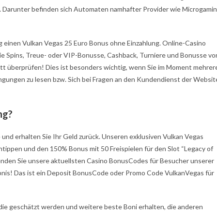
ts. Darunter befinden sich Automaten namhafter Provider wie Microgami
ung einen Vulkan Vegas 25 Euro Bonus ohne Einzahlung. Online-Casino
reie Spins, Treue- oder VIP-Bonusse, Cashback, Turniere und Bonusse vo
itt überprüfen! Dies ist besonders wichtig, wenn Sie im Moment mehrer
ngungen zu lesen bzw. Sich bei Fragen an den Kundendienst der Websit
ng?
 und erhalten Sie Ihr Geld zurück. Unseren exklusiven Vulkan Vegas
tippen und den 150% Bonus mit 50 Freispielen für den Slot “Legacy of
den Sie unsere aktuellsten Casino BonusCodes für Besucher unserer
bnis! Das ist ein Deposit BonusCode oder Promo Code VulkanVegas für
die geschätzt werden und weitere beste Boni erhalten, die anderen