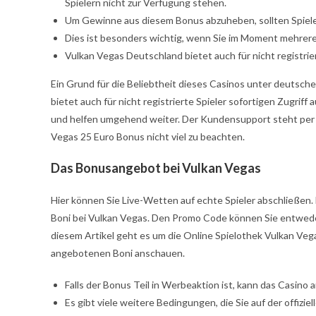
Spielern nicht zur Verfügung stehen.
Um Gewinne aus diesem Bonus abzuheben, sollten Spiele
Dies ist besonders wichtig, wenn Sie im Moment mehrere
Vulkan Vegas Deutschland bietet auch für nicht registrier
Ein Grund für die Beliebtheit dieses Casinos unter deutsch
bietet auch für nicht registrierte Spieler sofortigen Zugriff
und helfen umgehend weiter. Der Kundensupport steht per T
Vegas 25 Euro Bonus nicht viel zu beachten.
Das Bonusangebot bei Vulkan Vegas
Hier können Sie Live-Wetten auf echte Spieler abschließen.
Boni bei Vulkan Vegas. Den Promo Code können Sie entwede
diesem Artikel geht es um die Online Spielothek Vulkan Ve
angebotenen Boni anschauen.
Falls der Bonus Teil in Werbeaktion ist, kann das Casino
Es gibt viele weitere Bedingungen, die Sie auf der offizie