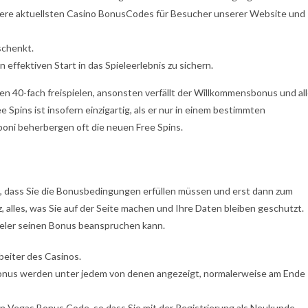
e aktuellsten Casino BonusCodes für Besucher unserer Website und
schenkt.
effektiven Start in das Spieleerlebnis zu sichern.
40-fach freispielen, ansonsten verfällt der Willkommensbonus und al
 Spins ist insofern einzigartig, als er nur in einem bestimmten
oni beherbergen oft die neuen Free Spins.
, dass Sie die Bonusbedingungen erfüllen müssen und erst dann zum
alles, was Sie auf der Seite machen und Ihre Daten bleiben geschutzt.
ieler seinen Bonus beanspruchen kann.
rbeiter des Casinos.
nus werden unter jedem von denen angezeigt, normalerweise am Ende
an Vegas Bonus Code, so dass Sie mit der Registrierung als Neukunde