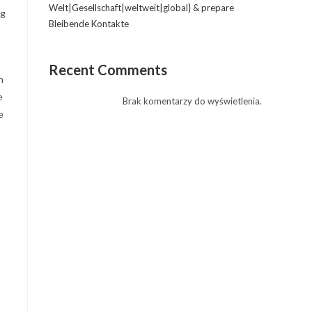
Welt|Gesellschaft|weltweit|global} & prepare
ng
Bleibende Kontakte
Recent Comments
n
e
Brak komentarzy do wyświetlenia.
e