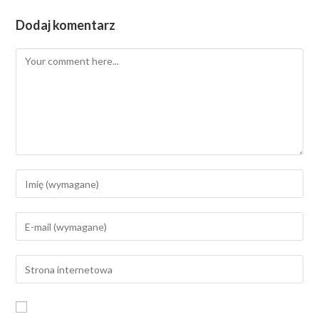
Dodaj komentarz