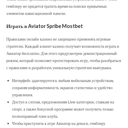
гемблеру не придется тратить время на поиски привычных
элементов навигационной панели.
Играть в Aviator Spribe Mostbet
Правилами онлайн казино не запрещено применять игровые
стратегии. Каждый клиент казино получает возможность играть в
Авиатор бесплатно. Для этого предусмотрен демонстрационный
режим, который позволяет протестировать игру, чтобы разобраться
с правилами и разработать уникальную стратегию выигрыша.
Интерфейс адаптируется к любым мобильным устройствам,
сохраняя информативность экранов статистики и удобство
управления.
Доступ к слотам, предложениям Live-категории, ставкам на
спорт, а также бонусной программе может получить только
полноправный член клуба.
Чтобы приступить к игре Авиатор на деньги, гемблеру