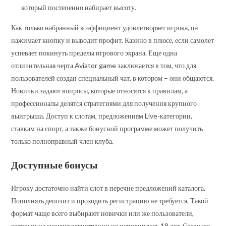
который постепенно набирает высоту.
Как только набранный коэффициент удовлетворяет игрока, он
нажимает кнопку и выводит профит. Казино в плюсе, если самолет
успевает покинуть пределы игрового экрана. Еще одна
отличительная черта Aviator game заключается в том, что для
пользователей создан специальный чат, в котором – они общаются.
Новички задают вопросы, которые относятся к правилам, а
профессионалы делятся стратегиями для получения крупного
выигрыша. Доступ к слотам, предложениям Live-категории,
ставкам на спорт, а также бонусной программе может получить
только полноправный член клуба.
Доступные бонусы
Игроку достаточно найти слот в перечне предложений каталога.
Пополнять депозит и проходить регистрацию не требуется. Такой
формат чаще всего выбирают новички или же пользователи,
которым на момент регистрации не исполнилось 18 лет. Сразу же