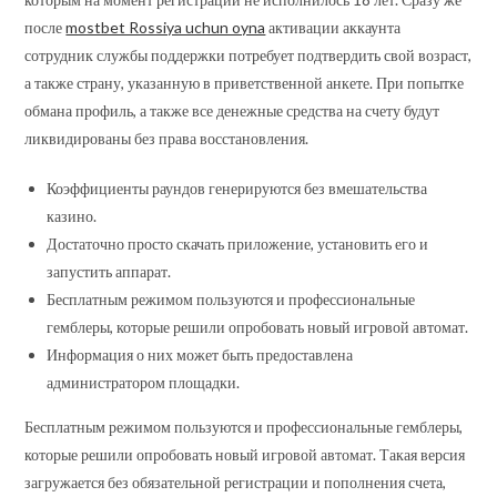
после
mostbet Rossiya uchun oyna
активации аккаунта
сотрудник службы поддержки потребует подтвердить свой возраст,
а также страну, указанную в приветственной анкете. При попытке
обмана профиль, а также все денежные средства на счету будут
ликвидированы без права восстановления.
Коэффициенты раундов генерируются без вмешательства
казино.
Достаточно просто скачать приложение, установить его и
запустить аппарат.
Бесплатным режимом пользуются и профессиональные
гемблеры, которые решили опробовать новый игровой автомат.
Информация о них может быть предоставлена
администратором площадки.
Бесплатным режимом пользуются и профессиональные гемблеры,
которые решили опробовать новый игровой автомат. Такая версия
загружается без обязательной регистрации и пополнения счета,