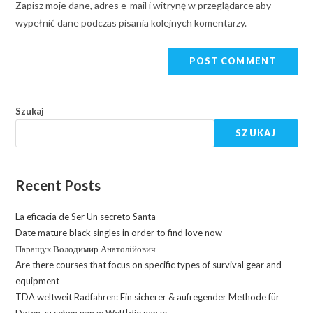
Zapisz moje dane, adres e-mail i witrynę w przeglądarce aby
wypełnić dane podczas pisania kolejnych komentarzy.
Szukaj
SZUKAJ
Recent Posts
La eficacia de Ser Un secreto Santa
Date mature black singles in order to find love now
Паращук Володимир Анатолійович
Are there courses that focus on specific types of survival gear and
equipment
TDA weltweit Radfahren: Ein sicherer & aufregender Methode für