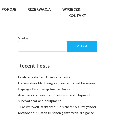
POKOJE
REZERWACJA
WYCIECZKI
KONTAKT
Szukaj
SZUKAJ
Recent Posts
La eficacia de Ser Un secreto Santa
Date mature black singles in order to find love now
Паращук Володимир Анатолійович
Are there courses that focus on specific types of
survival gear and equipment
TDA weltweit Radfahren: Ein sicherer & aufregender
Methode für Daten zu sehen ganze Welt|die ganze