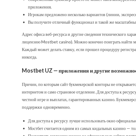
приложения.
Игрокам предложено несколько вариантов (линии, экспрес
Вы получите отличный функционал и такой же масштабны
Адрес офиса веб-ресурса и другие сведения технического харак
лицензию Mostbet casino). Можно конечно поиграть найти мн
Каждый может делать ставку, если прошел процедуру регистр
никогда.
Mostbet UZ — приложения и другие возможно
Причин, по которым сайт букмекерской конторы не открывает
интернетом и само страновое отделение. Для доступа к ресур
честной игре и выплатах, гарантированных казино. Букмекерс
поддержки одновременно.
Для доступа к ресурсу лучше использовать окно официальн
Мостбет считается одним из самых кидальных казино — тол
Посмотреть комиссии можно на официальных сайтах плат