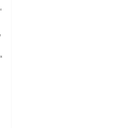
и
м
ся