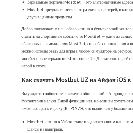
Зеркальные порталы Mostbet — это альтернативные адреса 
Mostbet предлагает несколько различных лотерей, в котор
другие ценные предметы.
Добро пожаловать в наш обзор казино и букмекерской контор
ставить на спортивные события, то MostBet — один из самых
об игровых возможностях MostBet, способах пополнения и вы
можно использовать для игры в любом симуляторе на ресурсе. 
мостбет новое зеркало mostbet com site. Достаточно перейти 
игрой в слоты.
Как скачать Mostbet UZ на Айфон iOS в
Вы увидите сообщение о наличии обновлений в Андроид и кно
бухгалтерии нельзя. Такой функции нет, но если вы хотите от
имеет возврат к игроку (RTP) 97%, что выше, чем у большинс
Mostbet казино в Узбекистане предлагает своим клиента
шансы на выигрыш.